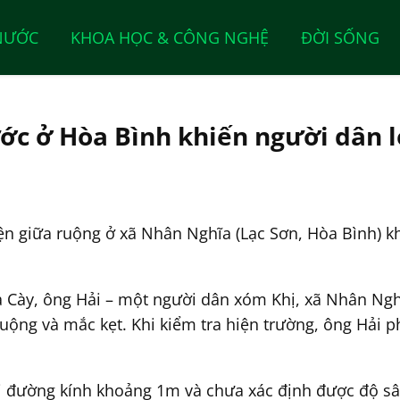
NƯỚC
KHOA HỌC & CÔNG NGHỆ
ĐỜI SỐNG
ớc ở Hòa Bình khiến người dân l
ện giữa ruộng ở xã Nhân Nghĩa (Lạc Sơn, Hòa Bình) kh
 Cày, ông Hải – một người dân xóm Khị, xã Nhân Ngh
ộng và mắc kẹt. Khi kiểm tra hiện trường, ông Hải p
ới đường kính khoảng 1m và chưa xác định được độ s