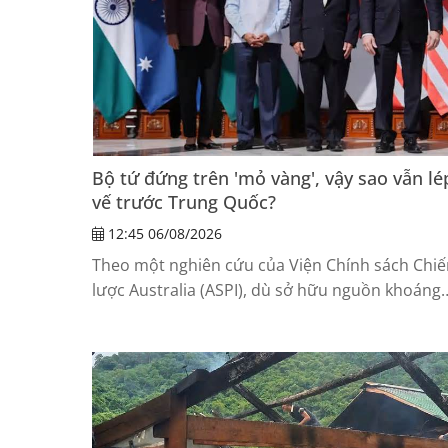
Bộ tứ đứng trên 'mỏ vàng', vậy sao vẫn lé
vế trước Trung Quốc?
12:45 06/08/2026
Theo một nghiên cứu của Viện Chính sách Chiế
lược Australia (ASPI), dù sở hữu nguồn khoáng
sản thiết yếu dồi dào và cam kết đầu tư lớn,
nhóm Bộ tứ vẫn khó thu hẹp khoảng cách với
Trung Quốc nếu không chuyển từ tư duy khai
thác sang xây dựng một hệ thống công nghiệp 
thể chế thống nhất.