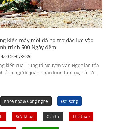
ng kiến máy mòi đá hỗ trợ đắc lực vào
nh trình 500 Ngày đêm
4:00 30/07/2026
ng kiến của Trung tá Nguyễn Văn Ngọc lan tỏa
nh ảnh người quân nhân luôn tận tụy, nỗ lực
àn thành tốt mọi nhiệm vụ được giao, góp
ần thực hiện hiệu quả công tác tri ân các anh
g liệt sỹ.
Khoa học & Công nghệ
Đời sống
nh
Sức khỏe
Giải trí
Thể thao