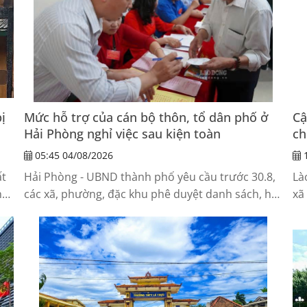
ị
Mức hỗ trợ của cán bộ thôn, tổ dân phố ở
Cậ
Hải Phòng nghỉ việc sau kiện toàn
ch
05:45 04/08/2026
1
ất
Hải Phòng - UBND thành phố yêu cầu trước 30.8,
Là
ng,
các xã, phường, đặc khu phê duyệt danh sách, hỗ
xã
trợ kinh phí đối với cán bộ thôn, tổ dân...
lư