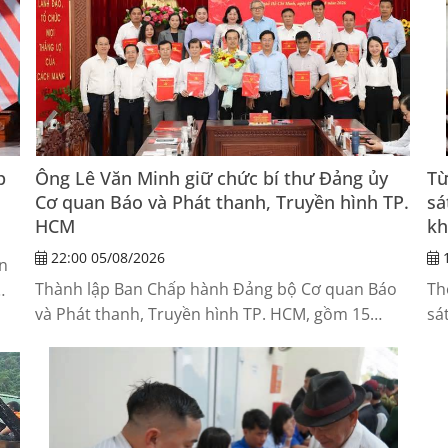
p
Ông Lê Văn Minh giữ chức bí thư Đảng ủy
Từ
Cơ quan Báo và Phát thanh, Truyền hình TP.
sá
HCM
kh
22:00 05/08/2026
1
n
Thành lập Ban Chấp hành Đảng bộ Cơ quan Báo
Th
và Phát thanh, Truyền hình TP. HCM, gồm 15
sá
thành viên. Ông Lê Văn Minh - Thành ủy viên,
li
Tổng Giám đốc Cơ quan Báo và Phát thanh,
th
Truyền hình TP. HCM được chỉ định giữ chức Bí
tra
và
thư Đảng ủy Cơ quan Báo và Phát thanh, Truyền
hình TP. HCM.