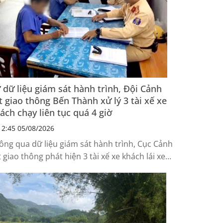
 dữ liệu giám sát hành trình, Đội Cảnh
t giao thông Bến Thành xử lý 3 tài xế xe
ách chạy liên tục quá 4 giờ
2:45 05/08/2026
ông qua dữ liệu giám sát hành trình, Cục Cảnh
t giao thông phát hiện 3 tài xế xe khách lái xe
ên tục quá 4 giờ nên yêu cầu Đội Cảnh sát giao
ông Bến Thành thuộc Phòng PC08 TP.HCM kiểm
, xử lý.