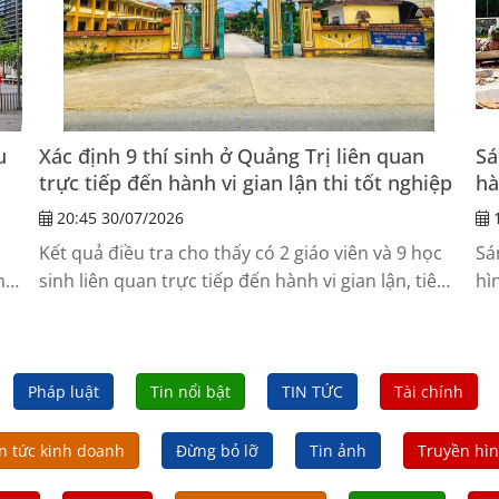
u
Xác định 9 thí sinh ở Quảng Trị liên quan
Sá
trực tiếp đến hành vi gian lận thi tốt nghiệp
hà
20:45 30/07/2026
1
Kết quả điều tra cho thấy có 2 giáo viên và 9 học
Sá
h
sinh liên quan trực tiếp đến hành vi gian lận, tiêu
hì
cực tại Điểm thi Trường THPT Lê Trực (Quảng Trị).
ho
 cơ
ph
hùn
Pháp luật
Tin nổi bật
TIN TỨC
Tài chính
n tức kinh doanh
Đừng bỏ lỡ
Tin ảnh
Truyền hì