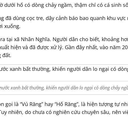
ờ dưới hố có dòng chảy ngầm, thậm chí có cá sinh s
g đã dùng cọc tre, dây cảnh báo bao quanh khu vực
ơi xuống.
 ra tại xã Nhân Nghĩa. Người dân cho biết, khoảng hơ
xuất hiện và đã được xử lý. Gần đây nhất, vào năm 20
 đất.
nước xanh bất thường, khiến người dân lo ngại có dòng chảy ng
 gọi là “Vú Răng” hay “Hố Răng”, là hiện tượng tự nh
Tuy nhiên, do chưa có nghiên cứu chuyên sâu, nên việ