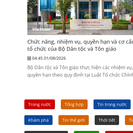
Chức năng, nhiệm vụ, quyền hạn và cơ cấ
tổ chức của Bộ Dân tộc và Tôn giáo
04:45 01/08/2026
Bộ Dân tộc và Tôn giáo thực hiện các nhiệm vụ,
quyền hạn theo quy định tại Luật Tổ chức Chín
phủ, quy định của Chính phủ về chức năng,
nhiệm vụ, quyền hạn và cơ cấu tổ chức của bộ,
quan ngang bộ.
Trong nước
Tổng hợp
Tin trong nước
Khám phá
Tin thế giới
Thời tiết
Ti