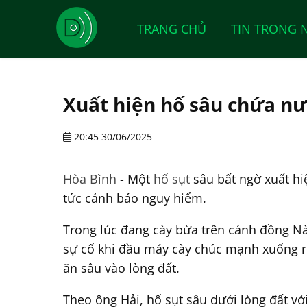
TRANG CHỦ
TIN TRONG 
Xuất hiện hố sâu chứa nư
20:45 30/06/2025
Hòa Bình
- Một
hố sụt
sâu bất ngờ xuất hi
tức cảnh báo nguy hiểm.
Trong lúc đang cày bừa trên cánh đồng Nà
sự cố khi đầu máy cày chúc mạnh xuống ru
ăn sâu vào lòng đất.
Theo ông Hải, hố sụt sâu dưới lòng đất v