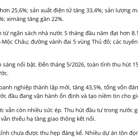
hơn 25,6%; sản xuất điện tử tăng 33,4%; sản lượng má
2%; ximăng tăng gần 22%.
ện từ ngân sách nhà nước 5 tháng đầu năm đạt hơn 8.1
Mộc Châu; đường vành đai 5 vùng Thủ đô; các tuyến 
m sáng nổi bật. Đến tháng 5/2026, toàn tỉnh thu hút 
ước.
 doanh nghiệp thành lập mới, tăng 43,5%, tổng vốn đă
c đầu đang vận hành ổn định và tạo niềm tin cho giớ
ực vẫn còn nhiều sức ép. Thu hút đầu tư trong nước
ẫn thiếu hạ tầng giao thông kết nối.
tỉnh chưa được thu hẹp đáng kể. Nhiều dự án tồn đọng