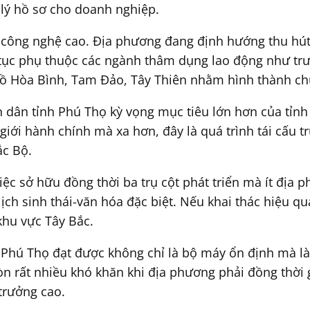
 lý hồ sơ cho doanh nghiệp.
 công nghệ cao. Địa phương đang định hướng thu hút
p tục phụ thuộc các ngành thâm dụng lao động như trư
, hồ Hòa Bình, Tam Đảo, Tây Thiên nhằm hình thành c
dân tỉnh Phú Thọ kỳ vọng mục tiêu lớn hơn của tỉnh l
 giới hành chính mà xa hơn, đây là quá trình tái cấu 
ắc Bộ.
iệc sở hữu đồng thời ba trụ cột phát triển mà ít địa
ch sinh thái-văn hóa đặc biệt. Nếu khai thác hiệu qu
khu vực Tây Bắc.
 Phú Thọ đạt được không chỉ là bộ máy ổn định mà l
n rất nhiều khó khăn khi địa phương phải đồng thời g
trưởng cao.