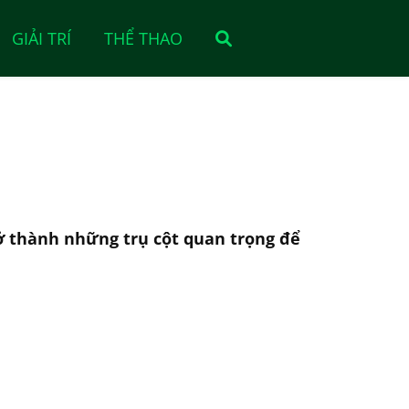
GIẢI TRÍ
THỂ THAO
rở thành những trụ cột quan trọng để