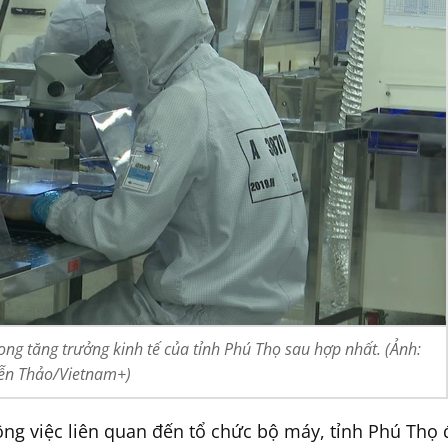
ong tăng trưởng kinh tế của tỉnh Phú Thọ sau hợp nhất. (Ảnh:
ễn Thảo/Vietnam+)
ông việc liên quan đến tổ chức bộ máy, tỉnh Phú Thọ