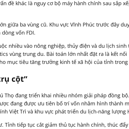
vấn đề khác là nguy cơ bộ máy hành chính sau sắp xế
 lớn giữa ba vùng cũ. Khu vực Vĩnh Phúc trước đây duy
h dòng vốn FDI.
ộc nhiều vào nông nghiệp, thủy điện và du lịch sinh 
ics vùng trung du. Bài toán lớn nhất đặt ra là kết nố
ho mục tiêu tăng trưởng kinh tế xã hội của tỉnh trong 
trụ cột”
Phú Thọ đang triển khai nhiều nhóm giải pháp đồng bộ
 lược đang được ưu tiên bố trí vốn nhằm hình thành m
nh Việt Trì và khu vực phát triển du lịch-năng lượng
ư. Tỉnh tiếp tục cắt giảm thủ tục hành chính, thúc đ