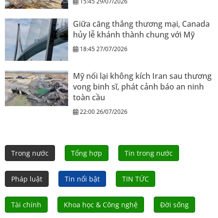
15:45 29/07/2026
Giữa căng thẳng thương mại, Canada
hủy lễ khánh thành chung với Mỹ
18:45 27/07/2026
Mỹ nối lại không kích Iran sau thương
vong binh sĩ, phát cảnh báo an ninh
toàn cầu
22:00 26/07/2026
Trong nước
Tổng hợp
Tin trong nước
Pháp luật
Tin nổi bật
TIN TỨC
Tài chính
Khoa học & Công nghệ
Đời sống