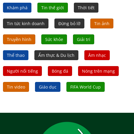
Khám phá
Tin thế giới
Thời tiết
Tin tức kinh doanh
Đừng bỏ lỡ
Tin ảnh
Truyền hình
Sức khỏe
Giải trí
Thể thao
Ẩm thực & Du lịch
Âm nhạc
Người nổi tiếng
Bóng đá
Nóng trên mạng
Tin video
Giáo dục
FIFA World Cup