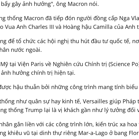
òn bẩy gây ảnh hưởng", ông Macron nói.
g thống Macron đã tiếp đón người đồng cấp Nga Vlad
o Vua Anh Charles III và Hoàng hậu Camilla của Anh 
g để tổ chức các hội nghị thu hút đầu tư quốc tế, n
nhân nước ngoài.
ỹ tại Viện Paris về Nghiên cứu Chính trị (Science Po
nh hưởng chính trị hiện tại.
ợc hậu thuẫn bởi những công trình mang tính biểu 
thống như quân sự hay kinh tế, Versailles giúp Pháp 
ổng thống Trump lại là vị khách gần như lý tưởng đối v
n gắn liền với các công trình lớn, kiến trúc xa hoa 
 khiêu vũ tại dinh thự riêng Mar-a-Lago ở bang Flor