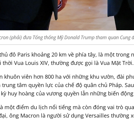
on (phải) đưa Tổng thống Mỹ Donald Trump tham quan Cung điện
 thủ đô Paris khoảng 20 km về phía tây, là một trong
thời Vua Louis XIV, thường được gọi là Vua Mặt Trời.
n khuôn viên hơn 800 ha với những khu vườn, đài ph
 là trung tâm quyền lực của chế độ quân chủ Pháp. S
i kỳ huy hoàng của vương quyền lẫn những biến động 
là một điểm du lịch nổi tiếng mà còn đóng vai trò qu
đại, ông Macron là người sử dụng Versailles thường x