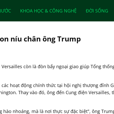
NƯỚC
KHOA HỌC & CÔNG NGHỆ
ĐỜI SỐNG
ron níu chân ông Trump
n Versailles còn là đòn bẩy ngoại giao giúp Tổng th
các hoạt động chính thức tại hội nghị thượng đỉnh G
ington. Thay vào đó, ông đến Cung điện Versailles, t
ng hào nhoáng, mà là nơi thực sự đặc biệt", ông Tru