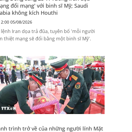
ạng đổi mạng' với binh sĩ Mỹ; Saudi
abia không kích Houthi
2:00 05/08/2026
 lệnh Iran dọa trả đũa, tuyên bố 'mỗi người
an thiệt mạng sẽ đổi bằng một binh sĩ Mỹ'.
nh trình trở về của những người lính Mặt