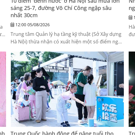
10 điểm 'dềnh nước' ở Hà Nội sau mưa lớn
Nh
sáng 25-7, đường Võ Chí Công ngập sâu
ng
nhất 30cm
1
12:00 05/08/2026
ia
Hà
Trung tâm Quản lý hạ tầng kỹ thuật (Sở Xây dựng
ực
đư
Hà Nội) thừa nhận có xuất hiện một số điểm ngập
hợ
cục bộ mặt đường với chiều sâu khoảng 10-15cm
sau trận mưa lớn sáng 25-7, riêng tại đường Võ
Chí Công có đoạn ngập sâu 30cm.
nh
Trung Quốc hành động để nâng tuổi thọ
Tr