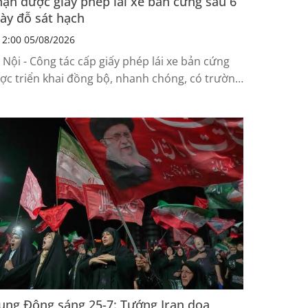
ận được giấy phép lái xe bản cứng sau 6
ày đỗ sát hạch
2:00 05/08/2026
 Nội - Công tác cấp giấy phép lái xe bản cứng
ợc triển khai đồng bộ, nhanh chóng, có trường
p nhận được bằng lái chỉ sau 6 ngày...
ung Đông sáng 25-7: Tướng Iran dọa