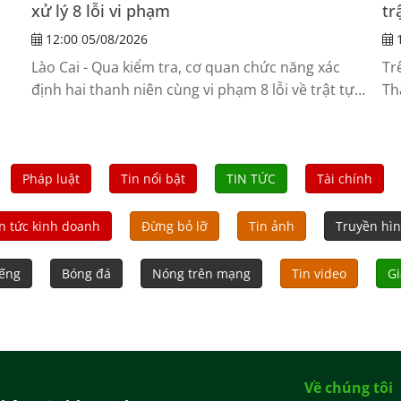
xử lý 8 lỗi vi phạm
tr
12:00 05/08/2026
1
Lào Cai - Qua kiểm tra, cơ quan chức năng xác
Tr
định hai thanh niên cùng vi phạm 8 lỗi về trật tự,
Th
an toàn giao thông.
Tu
dâ
liệ
Pháp luật
Tin nổi bật
TIN TỨC
Tài chính
n tức kinh doanh
Đừng bỏ lỡ
Tin ảnh
Truyền hì
iếng
Bóng đá
Nóng trên mạng
Tin video
Gi
Về chúng tôi