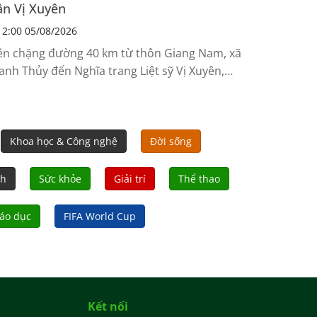
ận Vị Xuyên
2:00 05/08/2026
ên chặng đường 40 km từ thôn Giang Nam, xã
anh Thủy đến Nghĩa trang Liệt sỹ Vị Xuyên,
yên Quang, hàng nghìn cán bộ, chiến sỹ, người
n xúc động hai bên đường đón các Anh hùng
t sỹ trở về.
Khoa học & Công nghệ
Đời sống
nh
Sức khỏe
Giải trí
Thể thao
áo dục
FIFA World Cup
Kết nối