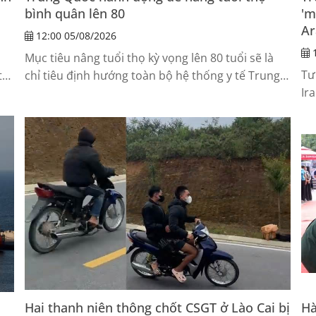
bình quân lên 80
'm
Ar
12:00 05/08/2026
1
Mục tiêu nâng tuổi thọ kỳ vọng lên 80 tuổi sẽ là
Tư
tư
chỉ tiêu định hướng toàn bộ hệ thống y tế Trung
Ir
Quốc giai đoạn tới.
Hai thanh niên thông chốt CSGT ở Lào Cai bị
Hà