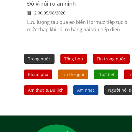
Đỏ vì rủi ro an ninh
12:00 05/08/2026
Lưu lượng tàu qua eo biển Hormuz tiếp tục ở
mức thấp khi rủi ro hàng hải vẫn tiếp diễn.
Trong nước
Tổng hợp
Tin trong nước
Khám phá
Tin thế giới
Thời tiết
Ti
Ẩm thực & Du lịch
Âm nhạc
Người nổi t