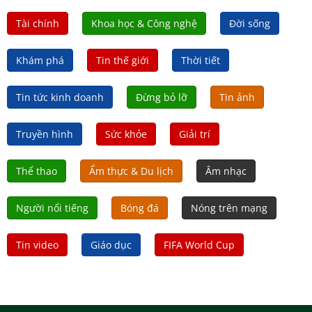
Tài chính
Khoa học & Công nghệ
Đời sống
Khám phá
Tin thế giới
Thời tiết
Tin tức kinh doanh
Đừng bỏ lỡ
Tin ảnh
Truyền hình
Sức khỏe
Giải trí
Thể thao
Ẩm thực & Du lịch
Âm nhạc
Người nổi tiếng
Bóng đá
Nóng trên mạng
Tin video
Giáo dục
FIFA World Cup