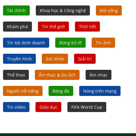
Tài chính
Khoa học & Công nghệ
Đời sống
Khám phá
Tin thế giới
Thời tiết
Tin tức kinh doanh
Đừng bỏ lỡ
Tin ảnh
Truyền hình
Sức khỏe
Giải trí
Thể thao
Ẩm thực & Du lịch
Âm nhạc
Người nổi tiếng
Bóng đá
Nóng trên mạng
Tin video
Giáo dục
FIFA World Cup