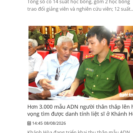
Tổng số có 14 suất học bổng, gồm 2 học bổng
trao đổi giảng viên và nghiên cứu viên; 12 suất
học bổng trao đổi học tập và nghiên cứu đối vớ
ứng viên đang học đại học và sau đại học.
Hơn 3.000 mẫu ADN người thân thắp lên 
vọng tìm được danh tính liệt sĩ ở Khánh 
14:45 08/08/2026
Khánh Hòa đang triển khai thu thập mẫu ADN