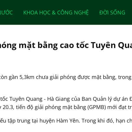
NƯỚC
KHOA HỌC & CÔNG NGHỆ
ĐỜI SỐNG
phóng mặt bằng cao tốc Tuyên Qu
còn gần 5,3km chưa giải phóng được mặt bằng, trong 
 tốc Tuyên Quang - Hà Giang của Ban Quản lý dự án Đ
y 20.3, tiến độ giải phóng mặt bằng (GPMB) mới đạt t
 tập trung tại huyện Hàm Yên. Trong khi đó, hạn chó