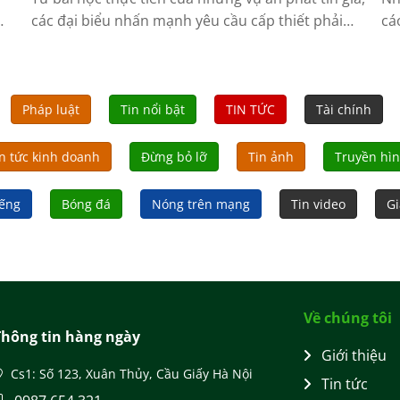
các đại biểu nhấn mạnh yêu cầu cấp thiết phải
cá
chủ động phòng ngừa, nâng cao trách nhiệm nhà
Th
mạng và hoàn thiện hành lang pháp lý về an ninh
đư
mạng.
Pháp luật
Tin nổi bật
TIN TỨC
Tài chính
n tức kinh doanh
Đừng bỏ lỡ
Tin ảnh
Truyền hì
iếng
Bóng đá
Nóng trên mạng
Tin video
Gi
Về chúng tôi
Thông tin hàng ngày
Giới thiệu
Cs1: Số 123, Xuân Thủy, Cầu Giấy Hà Nội
Tin tức