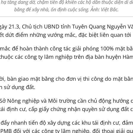
) hạ tầng dang dở, chậm tiến độ khiến các hộ dân thuộc diện di 
bằng để xây nhà, ổn định cuộc sống. Ảnh: Việt Bắc.
 ngày 21.3, Chủ tịch UBND tỉnh Tuyên Quang Nguyễn V
uyết dứt điểm những vướng mắc, đặc biệt liên quan tớ
g mắc để hoàn thành công tác giải phóng 100% mặt bằ
g thuộc các công ty lâm nghiệp trên địa bàn huyện H
ời, bàn giao mặt bằng cho đơn vị thi công do mặt bằn
n sử dụng đất.
Sở Nông nghiệp và Môi trường cần chủ động hướng d
tái định cư, cấp giấy chứng nhận quyền sử dụng đất 
ẩy nhanh tiến độ xây dựng các khu tái định cư, đảm
PMB đối với các công ty lâm nghiệp, đối thoại giải 