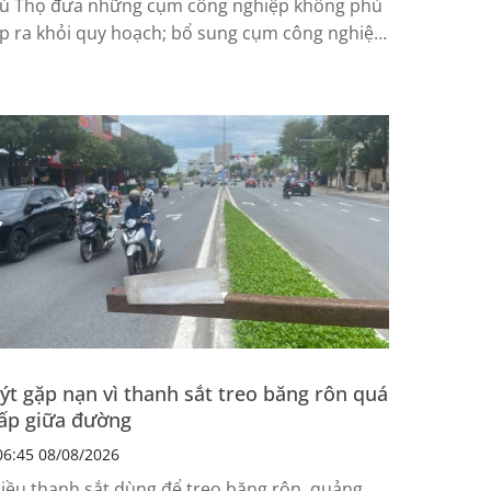
ú Thọ đưa những cụm công nghiệp không phù
p ra khỏi quy hoạch; bổ sung cụm công nghiệp
 lợi thế về giao thông, hạ tầng kỹ thuật, phát
iển theo mô hình xanh, sinh thái và công nghệ
o.
ýt gặp nạn vì thanh sắt treo băng rôn quá
ấp giữa đường
6:45 08/08/2026
iều thanh sắt dùng để treo băng rôn, quảng