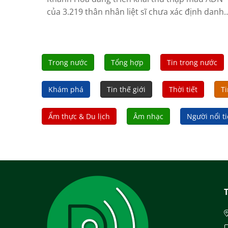
của 3.219 thân nhân liệt sĩ chưa xác định danh
tính.
Trong nước
Tổng hợp
Tin trong nước
Khám phá
Tin thế giới
Thời tiết
Ti
Ẩm thực & Du lịch
Âm nhạc
Người nổi t