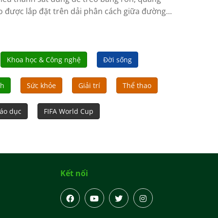
o được lắp đặt trên dải phân cách giữa đường 2
áng 9 (phường Hải Châu, TP Đà Nẵng) đâm ra
ờng gây lo ngại cho lái xe.
Khoa học & Công nghệ
Đời sống
nh
Sức khỏe
Giải trí
Thể thao
áo dục
FIFA World Cup
Kết nối