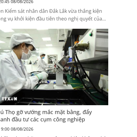
0:45 08/08/2026
ện Kiểm sát nhân dân Đắk Lắk vừa thắng kiện
ong vụ khởi kiện đầu tiên theo nghị quyết của
ốc hội ban hành ngày 24-6-2025, buộc cha mẹ
ười gây thương tích bồi thường hơn 50 triệu
ng cho hai trẻ bị hại, mở thêm cơ chế bảo vệ
ười yếu thế khi không thể tự khởi kiện.
ú Thọ gỡ vướng mắc mặt bằng, đẩy
anh đầu tư các cụm công nghiệp
9:00 08/08/2026