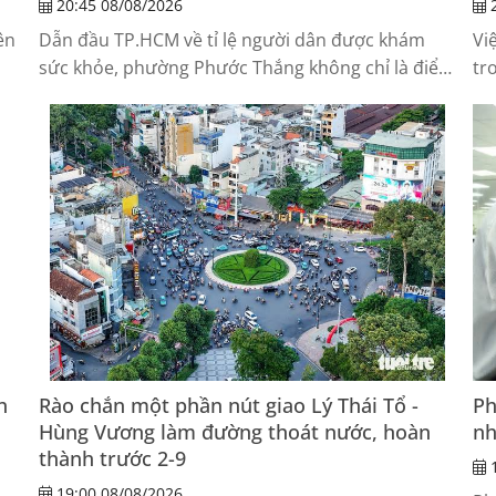
20:45 08/08/2026
2
ên
Dẫn đầu TP.HCM về tỉ lệ người dân được khám
Vi
sức khỏe, phường Phước Thắng không chỉ là điểm
tr
sự
sáng của Chiến dịch 150 ngày đêm khám sức
Qu
khỏe toàn dân, mà còn trở thành mô hình để
ng
nhiều địa phương tham khảo.
đồ
ng
h
Rào chắn một phần nút giao Lý Thái Tổ -
Ph
Hùng Vương làm đường thoát nước, hoàn
nh
thành trước 2-9
1
19:00 08/08/2026