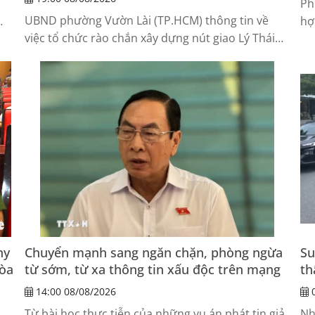
Ph
UBND phường Vườn Lài (TP.HCM) thông tin về
hợ
việc tổ chức rào chắn xây dựng nút giao Lý Thái
i
có
Tổ - Hùng Vương. Việc phân luồng đến nay chưa
tr
ghi nhận tình trạng ùn tắc giao thông.
ca
hy
Chuyển mạnh sang ngăn chặn, phòng ngừa
Su
Hòa
từ sớm, từ xa thông tin xấu độc trên mạng
th
14:00 08/08/2026
0
Từ bài học thực tiễn của những vụ án phát tin giả,
Nh