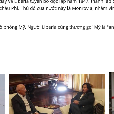
đây và Liberia tuyên bố độc lập năm 1847, thành lập
 châu Phi. Thủ đô của nước này là Monrovia, nhằm vi
mô phỏng Mỹ. Người Liberia cũng thường gọi Mỹ là "an