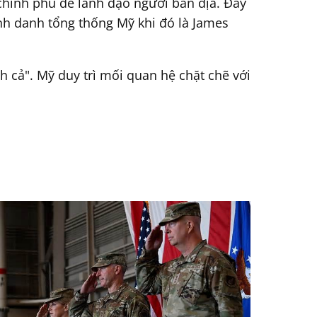
 chính phủ để lãnh đạo người bản địa. Đây
nh danh tổng thống Mỹ khi đó là James
h cả". Mỹ duy trì mối quan hệ chặt chẽ với