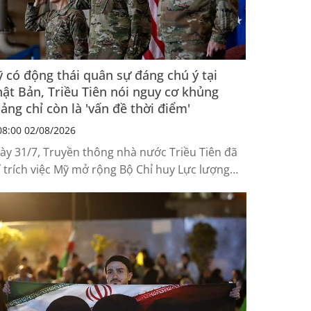
 có động thái quân sự đáng chú ý tại
ật Bản, Triều Tiên nói nguy cơ khủng
ảng chỉ còn là 'vấn đề thời điểm'
8:00 02/08/2026
ày 31/7, Truyền thông nhà nước Triều Tiên đã
ỉ trích việc Mỹ mở rộng Bộ Chỉ huy Lực lượng
 tại Nhật Bản (USFJ), đồng thời cảnh báo nguy
 xảy ra khủng hoảng trên Bán đảo Triều Tiên
hông còn là khả năng, mà chỉ còn là vấn đề thời
ểm”.