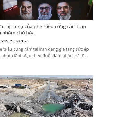
n thịnh nộ của phe 'siêu cứng rắn' Iran
i nhóm chủ hòa
5:45 29/07/2026
e 'siêu cứng rắn' tại Iran đang gia tăng sức ép
i nhóm lãnh đạo theo đuổi đàm phán, hé lộ
ộc đấu giành ảnh hưởng trong nội bộ Tehran.