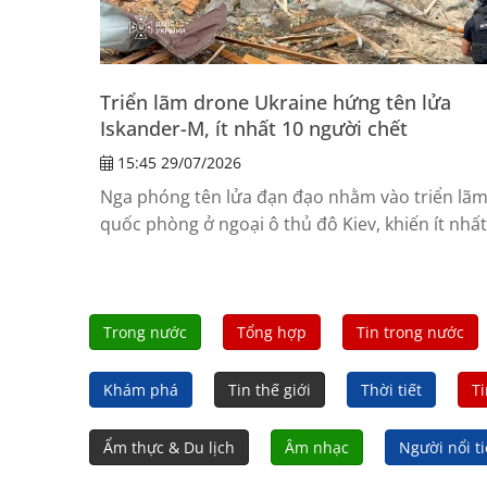
Triển lãm drone Ukraine hứng tên lửa
Iskander-M, ít nhất 10 người chết
15:45 29/07/2026
Nga phóng tên lửa đạn đạo nhằm vào triển lã
quốc phòng ở ngoại ô thủ đô Kiev, khiến ít nhất
10 người chết và hơn 100 người bị thương.
Trong nước
Tổng hợp
Tin trong nước
Khám phá
Tin thế giới
Thời tiết
Ti
Ẩm thực & Du lịch
Âm nhạc
Người nổi t