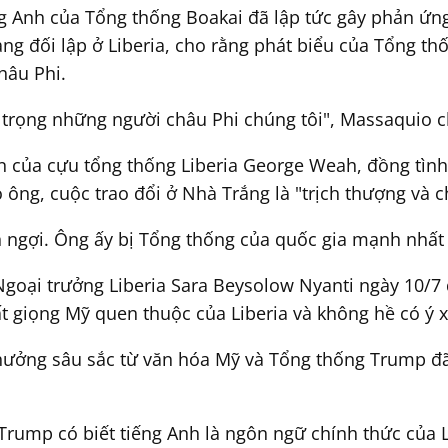
g Anh của Tổng thống Boakai đã lập tức gây phản ứng 
ảng đối lập ở Liberia, cho rằng phát biểu của Tổng th
hâu Phi.
 trọng những người châu Phi chúng tôi", Massaquio c
cận của cựu tổng thống Liberia George Weah, đồng tì
o ông, cuộc trao đổi ở Nhà Trắng là "trịch thượng và 
ngợi. Ông ấy bị Tổng thống của quốc gia mạnh nhất t
 Ngoại trưởng Liberia Sara Beysolow Nyanti ngày 10/7 
t giọng Mỹ quen thuộc của Liberia và không hề có ý 
 hưởng sâu sắc từ văn hóa Mỹ và Tổng thống Trump đ
 Trump có biết tiếng Anh là ngôn ngữ chính thức của 