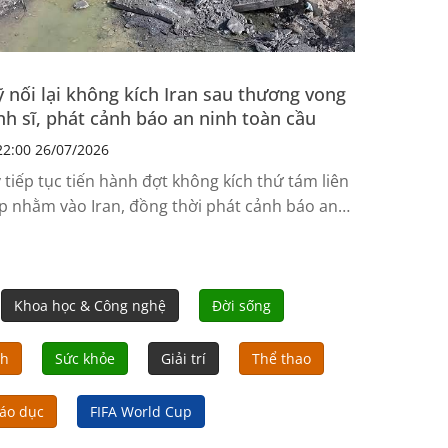
 nối lại không kích Iran sau thương vong
nh sĩ, phát cảnh báo an ninh toàn cầu
2:00 26/07/2026
 tiếp tục tiến hành đợt không kích thứ tám liên
ếp nhằm vào Iran, đồng thời phát cảnh báo an
nh và khuyến cáo đi lại trên phạm vi toàn cầu
u khi hai binh sĩ Mỹ thiệt mạng và một người
t tích trong cuộc tấn công do Iran thực hiện tại
rdan.
Khoa học & Công nghệ
Đời sống
nh
Sức khỏe
Giải trí
Thể thao
áo dục
FIFA World Cup