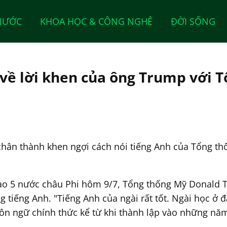
NƯỚC
KHOA HỌC & CÔNG NGHỆ
ĐỜI SỐNG
 về lời khen của ông Trump với 
hân thành khen ngợi cách nói tiếng Anh của Tổng thố
đạo 5 nước châu Phi hôm 9/7, Tổng thống Mỹ Donald 
g tiếng Anh. "Tiếng Anh của ngài rất tốt. Ngài học ở 
ngôn ngữ chính thức kể từ khi thành lập vào những nă