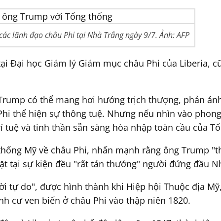
ác lãnh đạo châu Phi tại Nhà Trắng ngày 9/7. Ảnh: AFP
i Đại học Giám lý Giám mục châu Phi của Liberia, c
g Trump có thể mang hơi hướng trịch thượng, phản á
u Phi thể hiện sự thông tuệ. Nhưng nếu nhìn vào pho
trí tuệ và tinh thần sẵn sàng hòa nhập toàn cầu của 
thống Mỹ về châu Phi, nhấn mạnh rằng ông Trump "t
ặt tại sự kiện đều "rất tán thưởng" người đứng đầu N
ời tự do", được hình thành khi Hiệp hội Thuộc địa Mỹ,
nh cư ven biển ở châu Phi vào thập niên 1820.