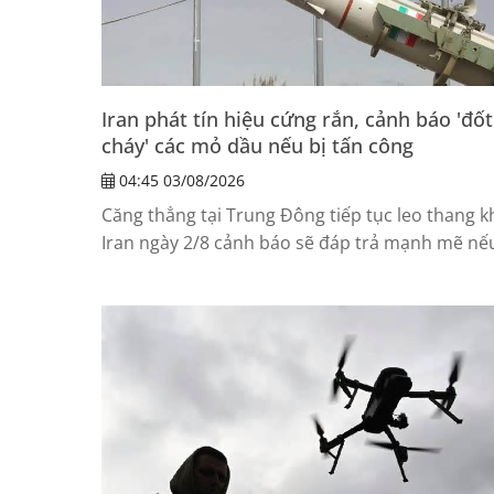
Iran phát tín hiệu cứng rắn, cảnh báo 'đốt
cháy' các mỏ dầu nếu bị tấn công
04:45 03/08/2026
Căng thẳng tại Trung Đông tiếp tục leo thang k
Iran ngày 2/8 cảnh báo sẽ đáp trả mạnh mẽ nế
Mỹ tiến hành thêm các cuộc tấn công nhằm và
nước này, đồng thời tuyên bố hạ tầng năng lư
của các quốc gia trong khu vực có thể trở thàn
mục tiêu nếu xung đột mở rộng.