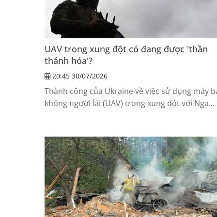
UAV trong xung đột có đang được 'thần
thánh hóa'?
20:45 30/07/2026
Thành công của Ukraine về việc sử dụng máy b
không người lái (UAV) trong xung đột với Nga
đang tạo ra một xu hướng đáng lo ngại: nhiều
người bắt đầu xem UAV là lời giải cho mọi bài
toán quốc phòng.