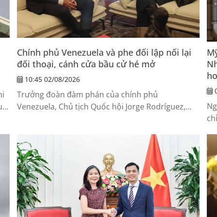
Chính phủ Venezuela và phe đối lập nối lại
Mỹ
đối thoại, cánh cửa bầu cử hé mở
Nh
ho
10:45 02/08/2026
0
hi
Trưởng đoàn đàm phán của chính phủ
Ng
u
Venezuela, Chủ tịch Quốc hội Jorge Rodríguez,
ch
o
ngày 1/8 cho biết, chính phủ và phe đối lập đã
Mỹ
ợng
thống nhất thành phần các đoàn công tác, đồng
cơ
h
thời nhất trí tổ chức cuộc gặp trực tiếp đầu tiên
“k
tại thủ đô Caracas trong tuần tới.
đi