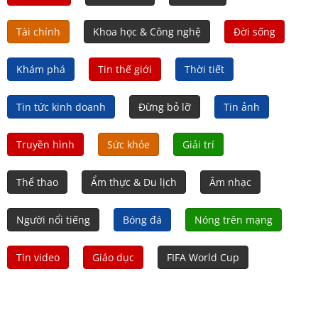
Tài chính
Khoa học & Công nghệ
Đời sống
Khám phá
Tin thế giới
Thời tiết
Tin tức kinh doanh
Đừng bỏ lỡ
Tin ảnh
Truyền hình
Sức khỏe
Giải trí
Thể thao
Ẩm thực & Du lịch
Âm nhạc
Người nổi tiếng
Bóng đá
Nóng trên mạng
Tin video
Giáo dục
FIFA World Cup