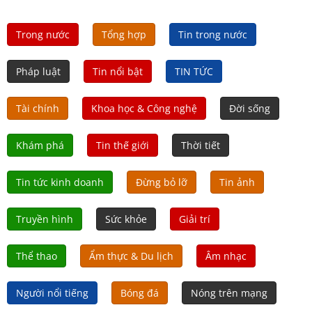
Trong nước
Tổng hợp
Tin trong nước
Pháp luật
Tin nổi bật
TIN TỨC
Tài chính
Khoa học & Công nghệ
Đời sống
Khám phá
Tin thế giới
Thời tiết
Tin tức kinh doanh
Đừng bỏ lỡ
Tin ảnh
Truyền hình
Sức khỏe
Giải trí
Thể thao
Ẩm thực & Du lịch
Âm nhạc
Người nổi tiếng
Bóng đá
Nóng trên mạng