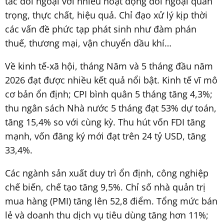
tác đối ngoại với nhiều hoạt động đối ngoại quan
trọng, thực chất, hiệu quả. Chỉ đạo xử lý kịp thời
các vấn đề phức tạp phát sinh như đàm phán
thuế, thương mại, vận chuyển dầu khí…
Về kinh tế-xã hội, tháng Năm và 5 tháng đầu năm
2026 đạt được nhiều kết quả nổi bật. Kinh tế vĩ mô
cơ bản ổn định; CPI bình quân 5 tháng tăng 4,3%;
thu ngân sách Nhà nước 5 tháng đạt 53% dự toán,
tăng 15,4% so với cùng kỳ. Thu hút vốn FDI tăng
mạnh, vốn đăng ký mới đạt trên 24 tỷ USD, tăng
33,4%.
Các ngành sản xuất duy trì ổn định, công nghiệp
chế biến, chế tạo tăng 9,5%. Chỉ số nhà quản trị
mua hàng (PMI) tăng lên 52,8 điểm. Tổng mức bán
lẻ và doanh thu dịch vụ tiêu dùng tăng hơn 11%;