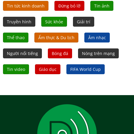
Tin tức kinh doanh
Đừng bỏ lỡ
Tin ảnh
Truyền hình
Sức khỏe
Giải trí
Thể thao
Ẩm thực & Du lịch
Âm nhạc
Người nổi tiếng
Bóng đá
Nóng trên mạng
Tin video
Giáo dục
FIFA World Cup