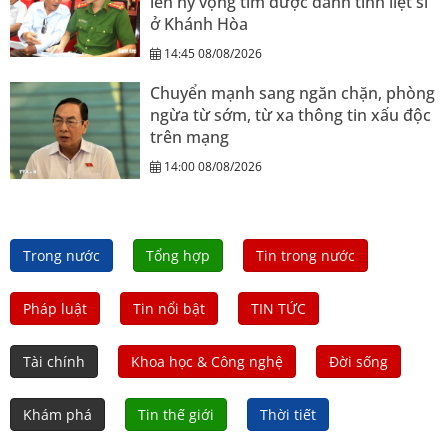
lên hy vọng tìm được danh tính liệt sĩ
ở Khánh Hòa
14:45 08/08/2026
Chuyển mạnh sang ngăn chặn, phòng
ngừa từ sớm, từ xa thông tin xấu độc
trên mạng
14:00 08/08/2026
Trong nước
Tổng hợp
Tin trong nước
Pháp luật
Tin nổi bật
TIN TỨC
Tài chính
Khoa học & Công nghệ
Đời sống
Khám phá
Tin thế giới
Thời tiết