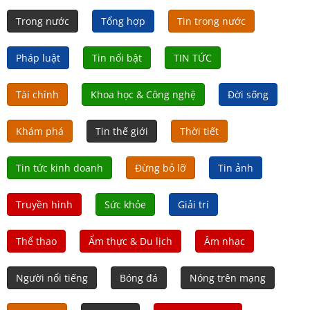
Trong nước
Tổng hợp
Tin trong nước
Pháp luật
Tin nổi bật
TIN TỨC
Tài chính
Khoa học & Công nghệ
Đời sống
Khám phá
Tin thế giới
Thời tiết
Tin tức kinh doanh
Đừng bỏ lỡ
Tin ảnh
Truyền hình
Sức khỏe
Giải trí
Thể thao
Ẩm thực & Du lịch
Âm nhạc
Người nổi tiếng
Bóng đá
Nóng trên mạng