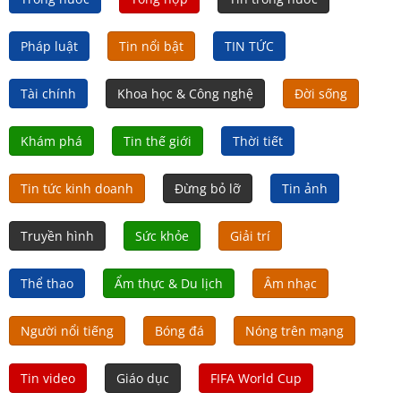
Pháp luật
Tin nổi bật
TIN TỨC
Tài chính
Khoa học & Công nghệ
Đời sống
Khám phá
Tin thế giới
Thời tiết
Tin tức kinh doanh
Đừng bỏ lỡ
Tin ảnh
Truyền hình
Sức khỏe
Giải trí
Thể thao
Ẩm thực & Du lịch
Âm nhạc
Người nổi tiếng
Bóng đá
Nóng trên mạng
Tin video
Giáo dục
FIFA World Cup