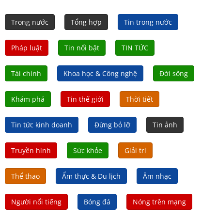
Trong nước
Tổng hợp
Tin trong nước
Pháp luật
Tin nổi bật
TIN TỨC
Tài chính
Khoa học & Công nghệ
Đời sống
Khám phá
Tin thế giới
Thời tiết
Tin tức kinh doanh
Đừng bỏ lỡ
Tin ảnh
Truyền hình
Sức khỏe
Giải trí
Thể thao
Ẩm thực & Du lịch
Âm nhạc
Người nổi tiếng
Bóng đá
Nóng trên mạng