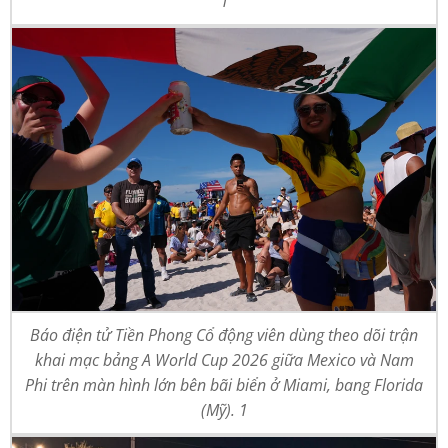
1
Báo điện tử Tiền Phong Cổ động viên dùng theo dõi trận
khai mạc bảng A World Cup 2026 giữa Mexico và Nam
Phi trên màn hình lớn bên bãi biển ở Miami, bang Florida
(Mỹ). 1