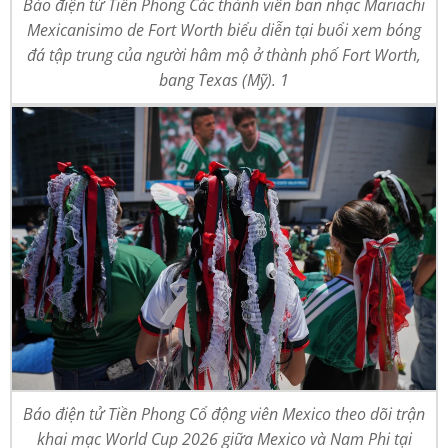
Báo điện tử Tiền Phong Các thành viên ban nhạc Mariachi
Mexicanisimo de Fort Worth biểu diễn tại buổi xem bóng
đá tập trung của người hâm mộ ở thành phố Fort Worth,
bang Texas (Mỹ). 1
Báo điện tử Tiền Phong Cổ động viên Mexico theo dõi trận
khai mạc World Cup 2026 giữa Mexico và Nam Phi tại