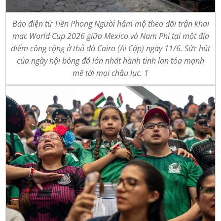
Báo điện tử Tiền Phong Người hâm mộ theo dõi trận khai
mạc World Cup 2026 giữa Mexico và Nam Phi tại một địa
điểm công cộng ở thủ đô Cairo (Ai Cập) ngày 11/6. Sức hút
của ngày hội bóng đá lớn nhất hành tinh lan tỏa mạnh
mẽ tới mọi châu lục. 1