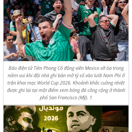
Báo điện tử Tiền Phong Cổ động viên Mexico vỡ òa trong
niềm vui khi đội nhà ghi bàn mở tỷ số vào lưới Nam Phi ở
trận khai mạc World Cup 2026. Khoảnh khắc cuồng nhiệt
được ghi lại tại một điểm xem bóng đá công cộng ở thành
phố San Francisco (Mỹ). 1