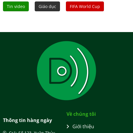
Tin video
Giáo dục
FIFA World Cup
Về chúng tôi
Thông tin hàng ngày
Giới thiệu
Cs1: Số 123, Xuân Thủy,