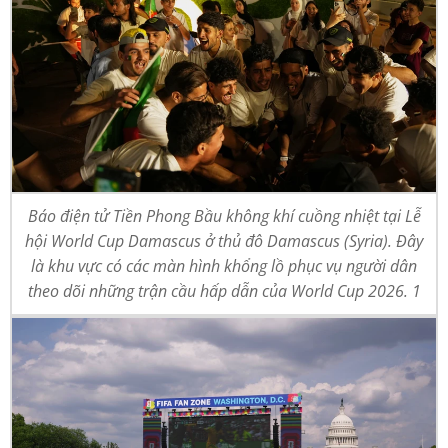
Báo điện tử Tiền Phong Bầu không khí cuồng nhiệt tại Lễ
hội World Cup Damascus ở thủ đô Damascus (Syria). Đây
là khu vực có các màn hình khổng lồ phục vụ người dân
theo dõi những trận cầu hấp dẫn của World Cup 2026. 1