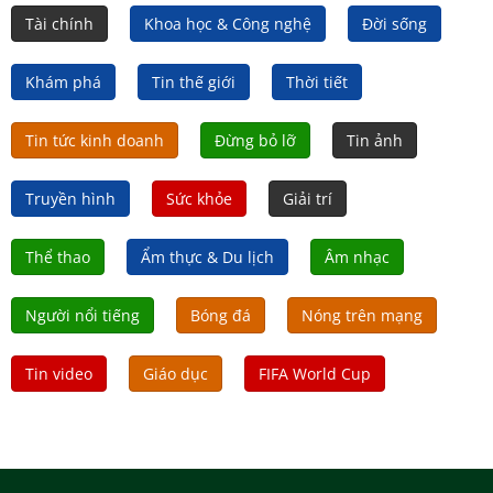
Tài chính
Khoa học & Công nghệ
Đời sống
Khám phá
Tin thế giới
Thời tiết
Tin tức kinh doanh
Đừng bỏ lỡ
Tin ảnh
Truyền hình
Sức khỏe
Giải trí
Thể thao
Ẩm thực & Du lịch
Âm nhạc
Người nổi tiếng
Bóng đá
Nóng trên mạng
Tin video
Giáo dục
FIFA World Cup