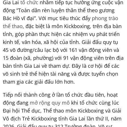
Gia Lai
tổ chức
nhằm tiếp tục hưởng ứng cuộc vận
động “Toàn dân rèn luyện thân thể theo gương
Bác Hồ vĩ đại”. Với mục tiêu thúc đẩy
phong trào
thể thao
, đặc biệt là môn Kickboxing, trên địa bàn
tỉnh, góp phần thực hiện các nhiệm vụ phát triển
kinh tế, văn hóa, xã hội của tỉnh. Giải đấu quy tụ
45 võ đường/câu lạc bộ với 161 vận động viên và
15 đoàn (xã, phường) với 91 vận động viên trên địa
bàn tỉnh Gia Lai về tham dự. Đây là cơ hội để các
võ sinh trẻ thể hiện tài năng và được tuyển chọn
tham gia các giải đấu lớn hơn.
Tiếp nối thành công ở lần tổ chức đầu tiên, hoạt
động đang
mở rộng quy mô
khi tổ chức cùng lúc
Đại hội Thể dục, Thể thao môn Kickboxing và Giải
Vô địch Trẻ Kickboxing tỉnh Gia Lai lần thứ II, năm
2026. Giải đấu quy tụ 312 Trưởng đoàn, Võ sư,