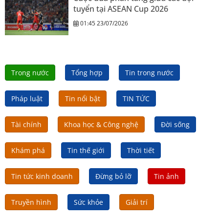
tuyển tại ASEAN Cup 2026
01:45 23/07/2026
Trong nước
Tổng hợp
Tin trong nước
Pháp luật
Tin nổi bật
TIN TỨC
Tài chính
Khoa học & Công nghệ
Đời sống
Khám phá
Tin thế giới
Thời tiết
Tin tức kinh doanh
Đừng bỏ lỡ
Tin ảnh
Truyền hình
Sức khỏe
Giải trí