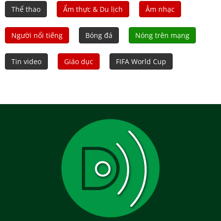
Thể thao
Ẩm thực & Du lịch
Âm nhạc
Người nổi tiếng
Bóng đá
Nóng trên mạng
Tin video
Giáo dục
FIFA World Cup