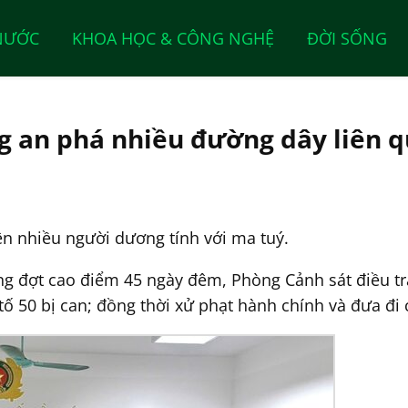
NƯỚC
KHOA HỌC & CÔNG NGHỆ
ĐỜI SỐNG
ng an phá nhiều đường dây liên 
ện nhiều người dương tính với ma tuý.
ng đợt cao điểm 45 ngày đêm, Phòng Cảnh sát điều tra
 50 bị can; đồng thời xử phạt hành chính và đưa đi 