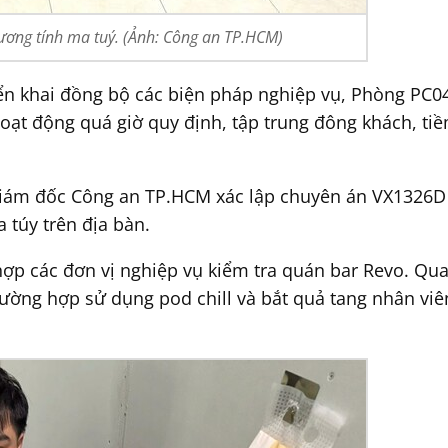
ương tính ma tuý. (Ảnh: Công an TP.HCM)
iển khai đồng bộ các biện pháp nghiệp vụ, Phòng PC04
ạt động quá giờ quy định, tập trung đông khách, tiề
iám đốc Công an TP.HCM xác lập chuyên án VX1326D n
túy trên địa bàn.
hợp các đơn vị nghiệp vụ kiểm tra quán bar Revo. Qua
trường hợp sử dụng pod chill và bắt quả tang nhân v