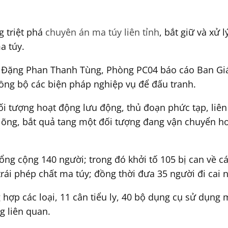
 triệt phá
chuyên án ma túy liên tỉnh
, bắt giữ và xử 
a túy.
úy Đặng Phan Thanh Tùng, Phòng PC04 báo cáo Ban G
đồng bộ các biện pháp nghiệp vụ để đấu tranh.
đối tượng hoạt động lưu động, thủ đoạn phức tạp, liê
lõng, bắt quả tang một đối tượng đang vận chuyển h
tổng cộng 140 người; trong đó khởi tố 105 bị can về 
trái phép chất ma túy; đồng thời đưa 35 người đi cai 
hợp các loại, 11 cân tiểu ly, 40 bộ dụng cụ sử dụng m
g liên quan.