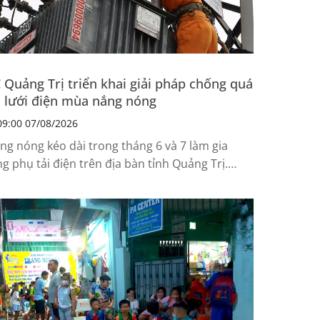
 Quảng Trị triển khai giải pháp chống quá
i lưới điện mùa nắng nóng
9:00 07/08/2026
ng nóng kéo dài trong tháng 6 và 7 làm gia
ng phụ tải điện trên địa bàn tỉnh Quảng Trị.
ước tình trạng nhiều trạm biến áp vận hành ở
c tải cao, PC Quảng Trị đã thực hiện các giải
áp kỹ thuật và đầu tư hạ tầng nhằm đảm bảo
ng cấp điện.