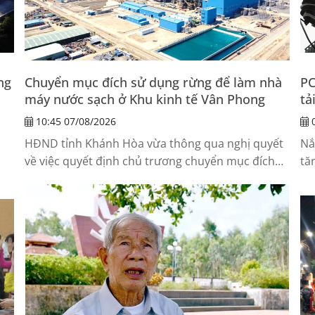
ng
Chuyển mục đích sử dụng rừng để làm nhà
PC
máy nước sạch ở Khu kinh tế Vân Phong
tả
10:45 07/08/2026
0
HĐND tỉnh Khánh Hòa vừa thông qua nghị quyết
Nắ
về việc quyết định chủ trương chuyển mục đích
tă
ng
sử dụng rừng sang mục đích khác để thực hiện
Tr
dự án Nhà máy nước sạch Khu kinh tế Vân Phong.
mứ
ph
cu