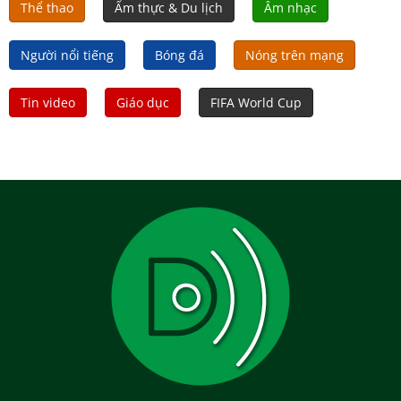
Thể thao
Ẩm thực & Du lịch
Âm nhạc
Người nổi tiếng
Bóng đá
Nóng trên mạng
Tin video
Giáo dục
FIFA World Cup