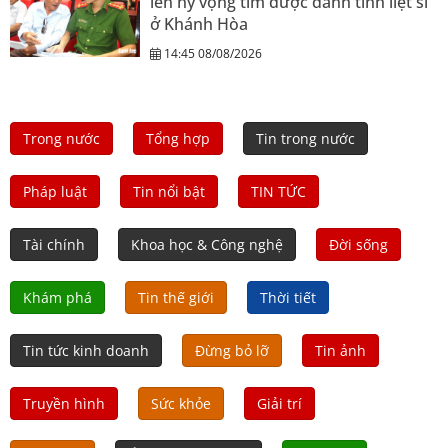
lên hy vọng tìm được danh tính liệt sĩ
ở Khánh Hòa
14:45 08/08/2026
Trong nước
Tổng hợp
Tin trong nước
Pháp luật
Tin nổi bật
TIN TỨC
Tài chính
Khoa học & Công nghệ
Đời sống
Khám phá
Tin thế giới
Thời tiết
Tin tức kinh doanh
Đừng bỏ lỡ
Tin ảnh
Truyền hình
Sức khỏe
Giải trí