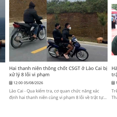
Hai thanh niên thông chốt CSGT ở Lào Cai bị
Hà
xử lý 8 lỗi vi phạm
tr
12:00 05/08/2026
1
Lào Cai - Qua kiểm tra, cơ quan chức năng xác
Tr
định hai thanh niên cùng vi phạm 8 lỗi về trật tự,
Th
an toàn giao thông.
Tu
dâ
liệ