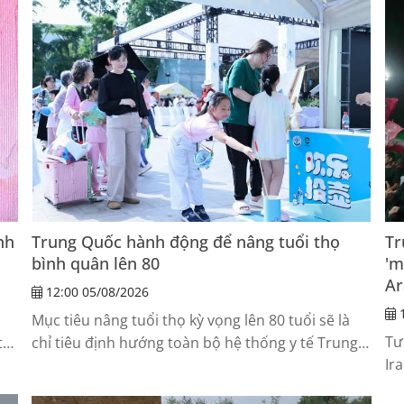
sau trận mưa lớn sáng 25-7, riêng tại đường Võ
Chí Công có đoạn ngập sâu 30cm.
nh
Trung Quốc hành động để nâng tuổi thọ
Tr
bình quân lên 80
'm
Ar
12:00 05/08/2026
1
Mục tiêu nâng tuổi thọ kỳ vọng lên 80 tuổi sẽ là
Tư
tư
chỉ tiêu định hướng toàn bộ hệ thống y tế Trung
Ir
Quốc giai đoạn tới.