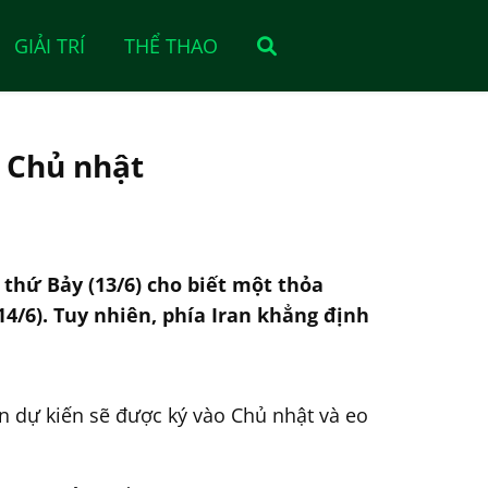
GIẢI TRÍ
THỂ THAO
o Chủ nhật
 thứ Bảy (13/6) cho biết một thỏa
4/6). Tuy nhiên, phía Iran khẳng định
n dự kiến sẽ được ký vào Chủ nhật và eo