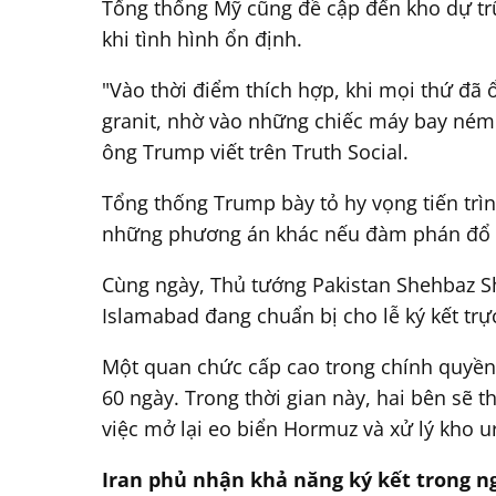
Tổng thống Mỹ cũng đề cập đến kho dự trữ
khi tình hình ổn định.
"Vào thời điểm thích hợp, khi mọi thứ đã 
granit, nhờ vào những chiếc máy bay ném b
ông Trump viết trên Truth Social.
Tổng thống Trump bày tỏ hy vọng tiến trì
những phương án khác nếu đàm phán đổ 
Cùng ngày, Thủ tướng Pakistan Shehbaz Sh
Islamabad đang chuẩn bị cho lễ ký kết trự
Một quan chức cấp cao trong chính quyền 
60 ngày. Trong thời gian này, hai bên sẽ t
việc mở lại eo biển Hormuz và xử lý kho 
Iran phủ nhận khả năng ký kết trong n