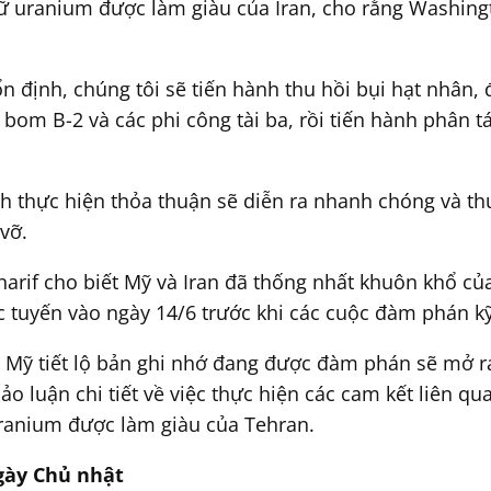
 uranium được làm giàu của Iran, cho rằng Washingto
ổn định, chúng tôi sẽ tiến hành thu hồi bụi hạt nhân
om B-2 và các phi công tài ba, rồi tiến hành phân tá
nh thực hiện thỏa thuận sẽ diễn ra nhanh chóng và th
vỡ.
arif cho biết Mỹ và Iran đã thống nhất khuôn khổ củ
c tuyến vào ngày 14/6 trước khi các cuộc đàm phán kỹ 
Mỹ tiết lộ bản ghi nhớ đang được đàm phán sẽ mở ra
hảo luận chi tiết về việc thực hiện các cam kết liên q
uranium được làm giàu của Tehran.
gày Chủ nhật