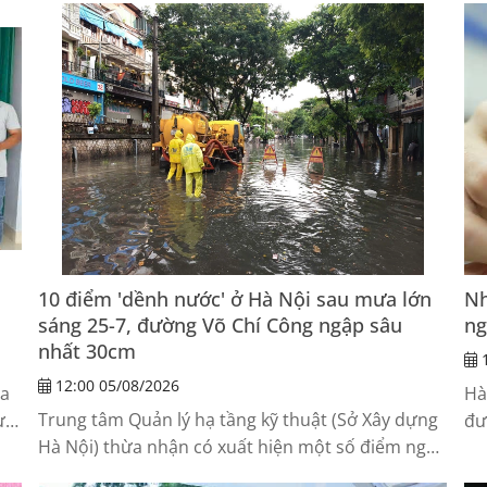
10 điểm 'dềnh nước' ở Hà Nội sau mưa lớn
Nh
sáng 25-7, đường Võ Chí Công ngập sâu
ng
nhất 30cm
1
12:00 05/08/2026
ia
Hà
Trung tâm Quản lý hạ tầng kỹ thuật (Sở Xây dựng
ực
đư
Hà Nội) thừa nhận có xuất hiện một số điểm ngập
hợ
cục bộ mặt đường với chiều sâu khoảng 10-15cm