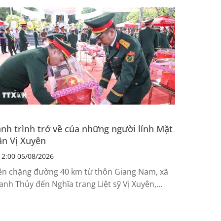
nh trình trở về của những người lính Mặt
ận Vị Xuyên
2:00 05/08/2026
ên chặng đường 40 km từ thôn Giang Nam, xã
anh Thủy đến Nghĩa trang Liệt sỹ Vị Xuyên,
yên Quang, hàng nghìn cán bộ, chiến sỹ, người
n xúc động hai bên đường đón các Anh hùng
t sỹ trở về.