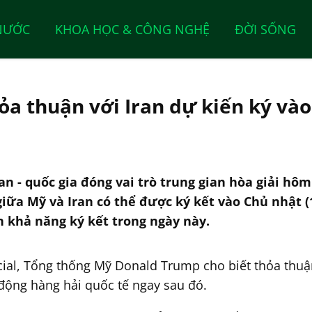
NƯỚC
KHOA HỌC & CÔNG NGHỆ
ĐỜI SỐNG
a thuận với Iran dự kiến ký và
 - quốc gia đóng vai trò trung gian hòa giải hôm
ữa Mỹ và Iran có thể được ký kết vào Chủ nhật (1
 khả năng ký kết trong ngày này.
cial, Tổng thống Mỹ Donald Trump cho biết thỏa thuậ
động hàng hải quốc tế ngay sau đó.