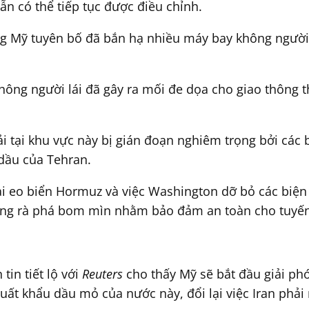
ẫn có thể tiếp tục được điều chỉnh.
ợng Mỹ tuyên bố đã bắn hạ nhiều máy bay không người
không người lái đã gây ra mối đe dọa cho giao thông
 tại khu vực này bị gián đoạn nghiêm trọng bởi các b
dầu của Tehran.
ại eo biển Hormuz và việc Washington dỡ bỏ các biện
 động rà phá bom mìn nhằm bảo đảm an toàn cho tuyến
in tiết lộ với
Reuters
cho thấy Mỹ sẽ bắt đầu giải phó
xuất khẩu dầu mỏ của nước này, đổi lại việc Iran phải