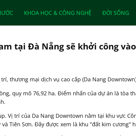
NƯỚC
KHOA HỌC & CÔNG NGHỆ
ĐỜI SỐNG
Nam tại Đà Nẵng sẽ khởi công vào
 trí, thương mại dịch vụ cao cấp (Da Nang Downtown)
ồng, quy mô 76,92 ha. Điểm nhấn của dự án là tòa th
nh.
oup. Vị trí của Da Nang Downtown nằm tại khu vực C
ý và Tiên Sơn. Đây được xem là khu "đất kim cương" h