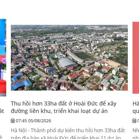
Thu hồi hơn 33ha đất ở Hoài Đức để xây
Hà
át
đường liên khu, triển khai loạt dự án
qu
07:45 05/08/2026
0
Hà Nội - Thành phố dự kiến thu hồi hơn 33ha đất
Nh
ệ
trên địa bàn xã Hoài Đức để triển khai 11 dự án.
ph