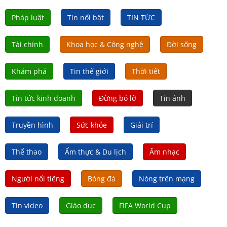
Pháp luật
Tin nổi bật
TIN TỨC
Tài chính
Khoa học & Công nghệ
Đời sống
Khám phá
Tin thế giới
Thời tiết
Tin tức kinh doanh
Đừng bỏ lỡ
Tin ảnh
Truyền hình
Sức khỏe
Giải trí
Thể thao
Ẩm thực & Du lịch
Âm nhạc
Người nổi tiếng
Bóng đá
Nóng trên mạng
Tin video
Giáo dục
FIFA World Cup