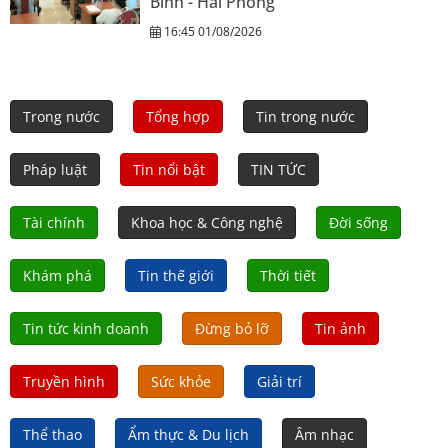
Bình - Hải Phòng
16:45 01/08/2026
Trong nước
Tổng hợp
Tin trong nước
Pháp luật
Tin nổi bật
TIN TỨC
Tài chính
Khoa học & Công nghệ
Đời sống
Khám phá
Tin thế giới
Thời tiết
Tin tức kinh doanh
Đừng bỏ lỡ
Tin ảnh
Truyền hình
Sức khỏe
Giải trí
Thể thao
Ẩm thực & Du lịch
Âm nhạc