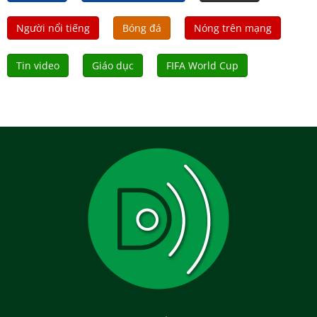
Người nổi tiếng
Bóng đá
Nóng trên mạng
Tin video
Giáo dục
FIFA World Cup