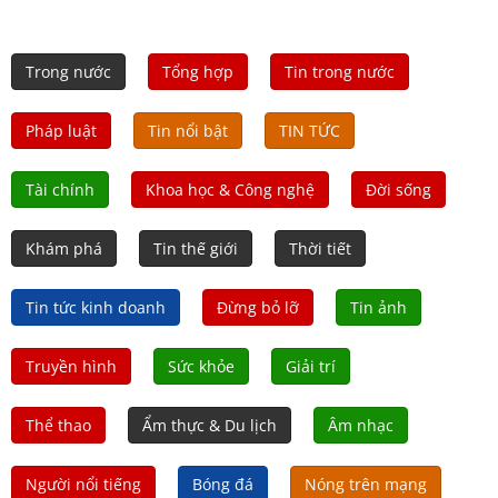
Trong nước
Tổng hợp
Tin trong nước
Pháp luật
Tin nổi bật
TIN TỨC
Tài chính
Khoa học & Công nghệ
Đời sống
Khám phá
Tin thế giới
Thời tiết
Tin tức kinh doanh
Đừng bỏ lỡ
Tin ảnh
Truyền hình
Sức khỏe
Giải trí
Thể thao
Ẩm thực & Du lịch
Âm nhạc
Người nổi tiếng
Bóng đá
Nóng trên mạng