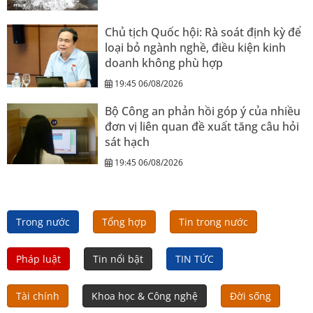
Chủ tịch Quốc hội: Rà soát định kỳ để
loại bỏ ngành nghề, điều kiện kinh
doanh không phù hợp
19:45 06/08/2026
Bộ Công an phản hồi góp ý của nhiều
đơn vị liên quan đề xuất tăng câu hỏi
sát hạch
19:45 06/08/2026
Trong nước
Tổng hợp
Tin trong nước
Pháp luật
Tin nổi bật
TIN TỨC
Tài chính
Khoa học & Công nghệ
Đời sống