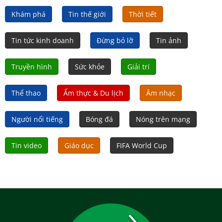
Khám phá
Tin thế giới
Thời tiết
Tin tức kinh doanh
Đừng bỏ lỡ
Tin ảnh
Truyền hình
Sức khỏe
Giải trí
Thể thao
Ẩm thực & Du lịch
Âm nhạc
Người nổi tiếng
Bóng đá
Nóng trên mạng
Tin video
Giáo dục
FIFA World Cup