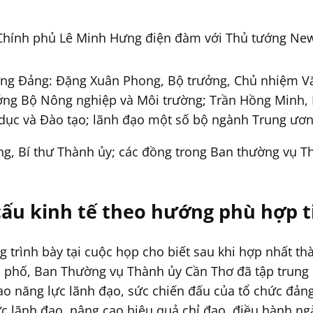
Chính phủ Lê Minh Hưng điện đàm với Thủ tướng New
ơng Đảng: Đặng Xuân Phong, Bộ trưởng, Chủ nhiệm V
rưởng Bộ Nông nghiệp và Môi trường; Trần Hồng Minh,
 dục và Đào tạo; lãnh đạo một số bộ ngành Trung ươn
g, Bí thư Thành ủy; các đồng trong Ban thường vụ T
cấu kinh tế theo hướng phù hợp 
trình bày tại cuộc họp cho biết sau khi hợp nhất thà
phố, Ban Thường vụ Thành ủy Cần Thơ đã tập trung l
ao năng lực lãnh đạo, sức chiến đấu của tổ chức đản
c lãnh đạo, nâng cao hiệu quả chỉ đạo, điều hành ng