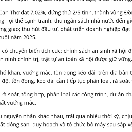
 Cần Thơ đạt 7,02%, đứng thứ 2/5 tỉnh, thành vùng Đ
, lợi thế cạnh tranh; thu ngân sách nhà nước đến giữ
 giao; thu hút đầu tư, phát triển doanh nghiệp đạt k
 cuối năm 2025.
ó chuyển biến tích cực; chính sách an sinh xã hội đư
 ninh chính trị, trật tự an toàn xã hội được giữ vững
 khó khăn, vướng mắc, tồn đọng kéo dài, trên địa bàn
ộ, tồn đọng, kéo dài cần tiếp tục phân loại, rà soát 
 rà soát, tổng hợp, phân loại các công trình, dự án c
hất vướng mắc.
u nguyên nhân khác nhau, trải qua nhiều thời kỳ, chịu
bất động sản, quy hoạch và tổ chức bộ máy sau sắp x