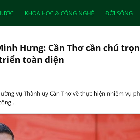
NƯỚC
KHOA HỌC & CÔNG NGHỆ
ĐỜI SỐNG
inh Hưng: Cần Thơ cần chú trọn
triển toàn diện
hường vụ Thành ủy Cần Thơ về thực hiện nhiệm vụ phát
công...