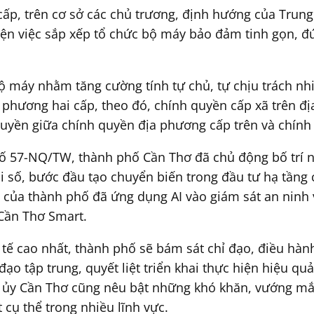
ấp, trên cơ sở các chủ trương, định hướng của Trun
hiện việc sắp xếp tổ chức bộ máy bảo đảm tinh gọn, đ
ộ máy nhằm tăng cường tính tự chủ, tự chịu trách nhi
 phương hai cấp, theo đó, chính quyền cấp xã trên 
uyền giữa chính quyền địa phương cấp trên và chính
số 57-NQ/TW, thành phố Cần Thơ đã chủ động bố trí 
 số, bước đầu tạo chuyển biến trong đầu tư hạ tầng cô
 của thành phố đã ứng dụng AI vào giám sát an ninh 
 Cần Thơ Smart.
 tế cao nhất, thành phố sẽ bám sát chỉ đạo, điều hà
o tập trung, quyết liệt triển khai thực hiện hiệu qu
h ủy Cần Thơ cũng nêu bật những khó khăn, vướng mắc
 cụ thể trong nhiều lĩnh vực.