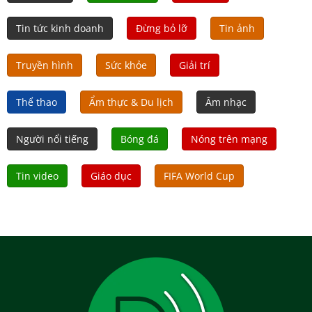
Tin tức kinh doanh
Đừng bỏ lỡ
Tin ảnh
Truyền hình
Sức khỏe
Giải trí
Thể thao
Ẩm thực & Du lịch
Âm nhạc
Người nổi tiếng
Bóng đá
Nóng trên mạng
Tin video
Giáo dục
FIFA World Cup