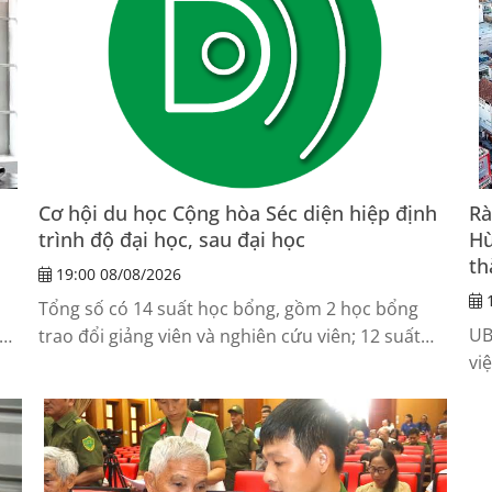
Cơ hội du học Cộng hòa Séc diện hiệp định
Rà
trình độ đại học, sau đại học
Hù
th
19:00 08/08/2026
1
Tổng số có 14 suất học bổng, gồm 2 học bổng
UB
trao đổi giảng viên và nghiên cứu viên; 12 suất
vi
mẹ
học bổng trao đổi học tập và nghiên cứu đối với
Tổ
ứng viên đang học đại học và sau đại học.
gh