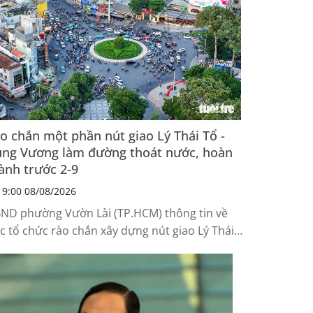
o chắn một phần nút giao Lý Thái Tổ -
ng Vương làm đường thoát nước, hoàn
ành trước 2-9
9:00 08/08/2026
ND phường Vườn Lài (TP.HCM) thông tin về
ệc tổ chức rào chắn xây dựng nút giao Lý Thái
 - Hùng Vương. Việc phân luồng đến nay chưa
i nhận tình trạng ùn tắc giao thông.