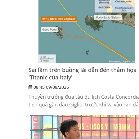
Sai lầm trên buồng lái dẫn đến thảm họa
'Titanic của Italy'
08:45 09/08/2026
Thuyền trưởng đưa tàu du lịch Costa Concordi
tiến quá gần đảo Giglio, trước khi va vào rạn đá
khiến 32 người thiệt mạng; ông sau đó rời tàu k
nhiều hành khách vẫn chưa được sơ tán.