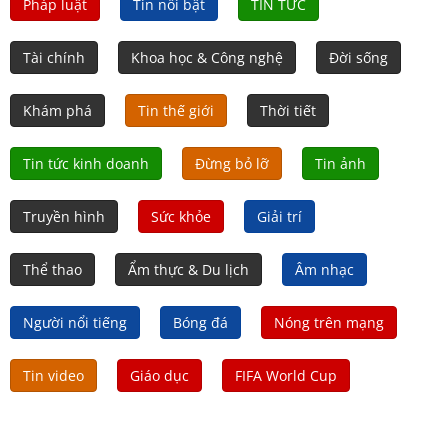
Pháp luật
Tin nổi bật
TIN TỨC
Tài chính
Khoa học & Công nghệ
Đời sống
Khám phá
Tin thế giới
Thời tiết
Tin tức kinh doanh
Đừng bỏ lỡ
Tin ảnh
Truyền hình
Sức khỏe
Giải trí
Thể thao
Ẩm thực & Du lịch
Âm nhạc
Người nổi tiếng
Bóng đá
Nóng trên mạng
Tin video
Giáo dục
FIFA World Cup