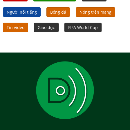
Người nổi tiếng
Bóng đá
Nóng trên mạng
Tin video
Giáo dục
FIFA World Cup