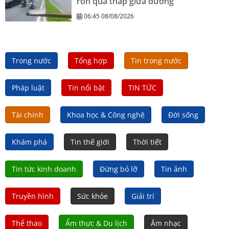
rôn quá thấp giữa đường
06:45 08/08/2026
Trong nước
Tổng hợp
Tin trong nước
Pháp luật
Tin nổi bật
TIN TỨC
Tài chính
Khoa học & Công nghệ
Đời sống
Khám phá
Tin thế giới
Thời tiết
Tin tức kinh doanh
Đừng bỏ lỡ
Tin ảnh
Truyền hình
Sức khỏe
Giải trí
Thể thao
Ẩm thực & Du lịch
Âm nhạc