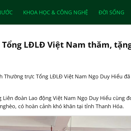
NƯỚC
KHOA HỌC & CÔNG NGHỆ
ĐỜI SỐNG
c Tổng LĐLĐ Việt Nam thăm, tặng
ch Thường trực Tổng LĐLĐ Việt Nam Ngọ Duy Hiểu đã 
ng Liên đoàn Lao động Việt Nam Ngọ Duy Hiểu cùng đ
ghèo, có hoàn cảnh khó khăn tại tỉnh Thanh Hóa.