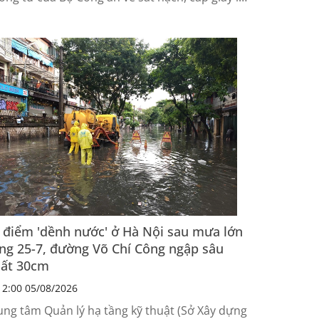
đề nghị làm rõ cơ sở...
 điểm 'dềnh nước' ở Hà Nội sau mưa lớn
ng 25-7, đường Võ Chí Công ngập sâu
ất 30cm
2:00 05/08/2026
ung tâm Quản lý hạ tầng kỹ thuật (Sở Xây dựng