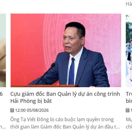
Hà
c
rừng bạch đàn ở xã Vĩnh Thịnh.
cụ
n
sa
,
Ch
 6
Cựu giám đốc Ban Quản lý dự án công trình
Tr
Hải Phòng bị bắt
bì
12:00 05/08/2026
1
Ông Tạ Viết Đông bị cáo buộc lạm quyền trong
Mụ
ờng
thời gian làm Giám đốc Ban Quản lý dự án đầu tư
ch