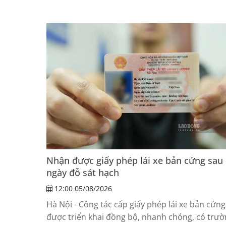
tường rào, xâm nhập Trường Phổ thông dân tộ
bán trú THCS Huổi Một trong đêm. Chính quyề
khuyến cáo người dân tuyệt đối không tiếp cận
không tự ý xua đuổi voi để bảo đảm an toàn.
Nhận được giấy phép lái xe bản cứng sau
ngày đỗ sát hạch
12:00 05/08/2026
Hà Nội - Công tác cấp giấy phép lái xe bản cứng
được triển khai đồng bộ, nhanh chóng, có trư