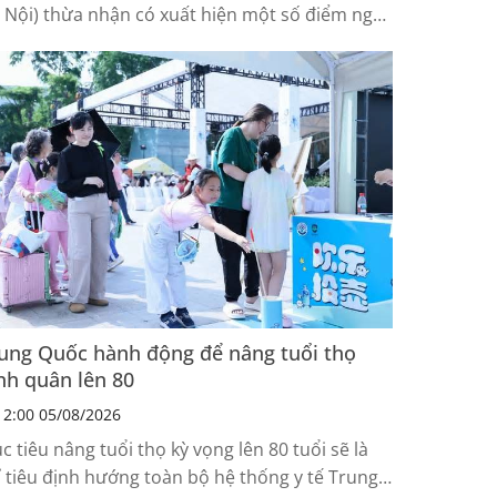
 Nội) thừa nhận có xuất hiện một số điểm ngập
c bộ mặt đường với chiều sâu khoảng 10-15cm
u trận mưa lớn sáng 25-7, riêng tại đường Võ
í Công có đoạn ngập sâu 30cm.
ung Quốc hành động để nâng tuổi thọ
nh quân lên 80
2:00 05/08/2026
c tiêu nâng tuổi thọ kỳ vọng lên 80 tuổi sẽ là
ỉ tiêu định hướng toàn bộ hệ thống y tế Trung