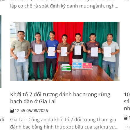
lập cơ chế rà soát định kỳ danh mục ngành, nghề
xe 
đầu tư kinh doanh có điều kiện để kịp thời loại bỏ
những ngành, nghề hoặc điều kiện kinh doanh
không còn phù hợp.
Khởi tố 7 đối tượng đánh bạc trong rừng
10
bạch đàn ở Gia Lai
sá
nh
12:45 05/08/2026
1
đi
Gia Lai - Công an đã khởi tố 7 đối tượng tham gia
Tr
đánh bạc bằng hình thức xóc bầu cua tại khu vực