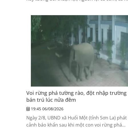
xuất hiện với mật độ khá, tạo điều kiện để ngư
dân duy trì và mở rộng sản xuất.
Voi rừng phá tường rào, đột nhập trường
bán trú lúc nửa đêm
19:45 06/08/2026
Ngày 2/8, UBND xã Huổi Một (tỉnh Sơn La) phát 
cảnh báo khẩn sau khi một con voi rừng phá