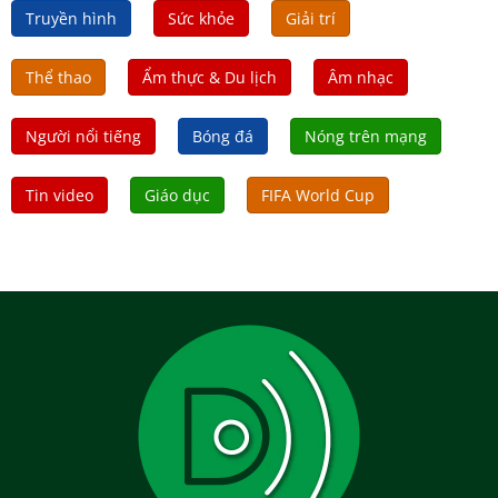
Truyền hình
Sức khỏe
Giải trí
Thể thao
Ẩm thực & Du lịch
Âm nhạc
Người nổi tiếng
Bóng đá
Nóng trên mạng
Tin video
Giáo dục
FIFA World Cup