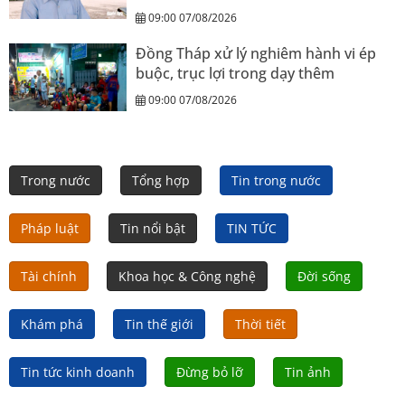
09:00 07/08/2026
Đồng Tháp xử lý nghiêm hành vi ép
buộc, trục lợi trong dạy thêm
09:00 07/08/2026
Trong nước
Tổng hợp
Tin trong nước
Pháp luật
Tin nổi bật
TIN TỨC
Tài chính
Khoa học & Công nghệ
Đời sống
Khám phá
Tin thế giới
Thời tiết
Tin tức kinh doanh
Đừng bỏ lỡ
Tin ảnh