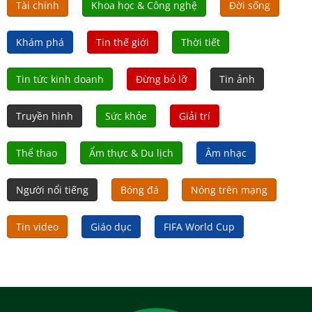
Tài chính
Khoa học & Công nghệ
Đời sống
Khám phá
Tin thế giới
Thời tiết
Tin tức kinh doanh
Đừng bỏ lỡ
Tin ảnh
Truyền hình
Sức khỏe
Giải trí
Thể thao
Ẩm thực & Du lịch
Âm nhạc
Người nổi tiếng
Bóng đá
Nóng trên mạng
Tin video
Giáo dục
FIFA World Cup