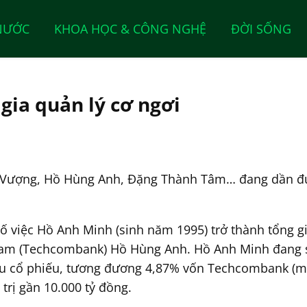
NƯỚC
KHOA HỌC & CÔNG NGHỆ
ĐỜI SỐNG
gia quản lý cơ ngơi
 Vượng, Hồ Hùng Anh, Đặng Thành Tâm… đang dần đượ
ố việc Hồ Anh Minh (sinh năm 1995) trở thành tổng gi
Nam (Techcombank) Hồ Hùng Anh. Hồ Anh Minh đang s
iệu cổ phiếu, tương đương 4,87% vốn Techcombank (m
trị gần 10.000 tỷ đồng.