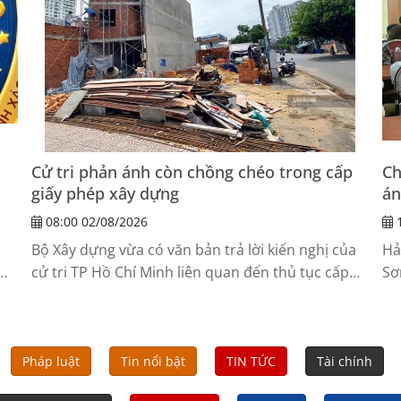
Cử tri phản ánh còn chồng chéo trong cấp
Ch
giấy phép xây dựng
án
08:00 02/08/2026
1
Bộ Xây dựng vừa có văn bản trả lời kiến nghị của
Hả
cử tri TP Hồ Chí Minh liên quan đến thủ tục cấp
Sơ
giấy phép xây dựng .
án
Pháp luật
Tin nổi bật
TIN TỨC
Tài chính