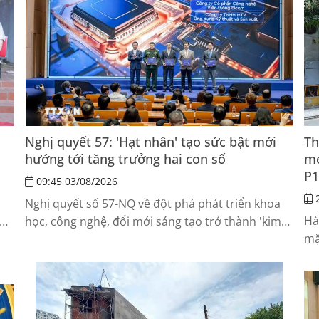
Nghị quyết 57: 'Hạt nhân' tạo sức bật mới
Th
hướng tới tăng trưởng hai con số
me
P
09:45 03/08/2026
2
Nghị quyết số 57-NQ về đột phá phát triển khoa
Hà
học, công nghệ, đổi mới sáng tạo trở thành 'kim
mặ
chỉ nam' để nền kinh tế Việt Nam giải quyết các
Na
điểm nghẽn, tạo động lực phát triển nhanh và
bền vững.