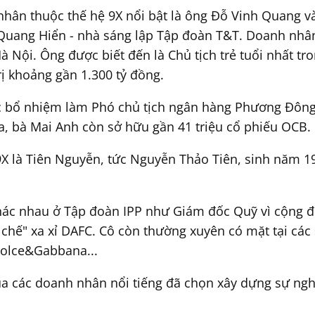
nhân thuộc thế hệ 9X nổi bật là ông Đỗ Vinh Quang v
 Quang Hiển - nhà sáng lập Tập đoàn T&T. Doanh nhâ
 Nội. Ông được biết đến là Chủ tịch trẻ tuổi nhất tr
rị khoảng gần 1.300 tỷ đồng.
c bổ nhiệm làm Phó chủ tịch ngân hàng Phương Đông 
a, bà Mai Anh còn sở hữu gần 41 triệu cổ phiếu OCB.
9X là Tiên Nguyễn, tức Nguyễn Thảo Tiên, sinh năm 
khác nhau ở Tập đoàn IPP như Giám đốc Quỹ vì cộng 
ế chế" xa xỉ DAFC. Cô còn thường xuyên có mặt tại các
 Dolce&Gabbana...
của các doanh nhân nổi tiếng đã chọn xây dựng sự n