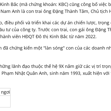
hị Kinh Bắc (mã chứng khoán: KBC) cũng công bố vi
. Nam Anh là con trai ông Đặng Thành Tâm, Chủ tịch H
, điều phối và triển khai các dự án chiến lược, trọng
ầu tư của công ty. Trước con trai, con gái ông Đặn
 Thành viên HĐQT Đô thị Kinh Bắc từ năm 2022.
m đã chứng kiến một "làn sóng" con của các doanh nh
hững lãnh đạo thuộc thế hệ 9X nắm giữ các vị trí trọ
. Phạm Nhật Quân Anh, sinh năm 1993, xuất hiện với v