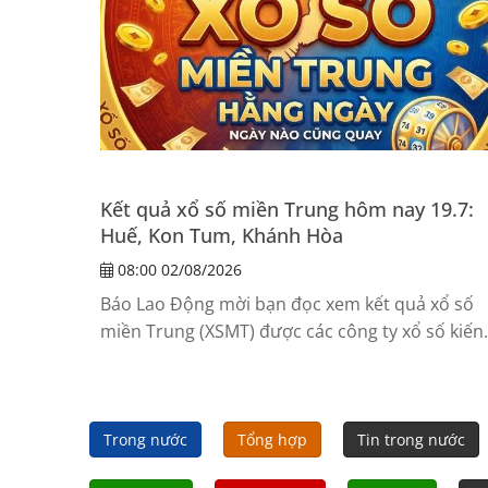
Kết quả xổ số miền Trung hôm nay 19.7:
Huế, Kon Tum, Khánh Hòa
08:00 02/08/2026
Báo Lao Động mời bạn đọc xem kết quả xổ số
miền Trung (XSMT) được các công ty xổ số kiến
thiết công bố hôm nay (19.7) gồm: Huế, Kon...
Trong nước
Tổng hợp
Tin trong nước