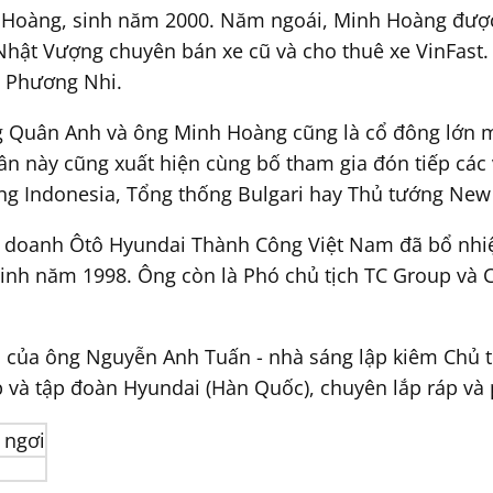
 Hoàng, sinh năm 2000. Năm ngoái, Minh Hoàng đượ
 Nhật Vượng chuyên bán xe cũ và cho thuê xe VinFas
u Phương Nhi.
ông Quân Anh và ông Minh Hoàng cũng là cổ đông lớn m
ân này cũng xuất hiện cùng bố tham gia đón tiếp các
ng Indonesia, Tổng thống Bulgari hay Thủ tướng New
ên doanh Ôtô Hyundai Thành Công Việt Nam đã bổ n
 sinh năm 1998. Ông còn là Phó chủ tịch TC Group và
i của ông Nguyễn Anh Tuấn - nhà sáng lập kiêm Chủ
p và tập đoàn Hyundai (Hàn Quốc), chuyên lắp ráp và