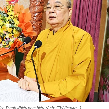
ích Thanh Nhiễu phát biểu. (Ảnh: CTV/Vietnam+)