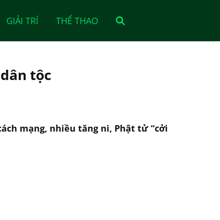
GIẢI TRÍ
THỂ THAO
 dân tộc
cách mạng, nhiều tăng ni, Phật tử “cởi