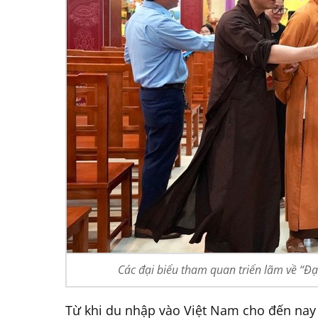
Các đại biểu tham quan triển lãm về “Đ
Từ khi du nhập vào Việt Nam cho đến nay 