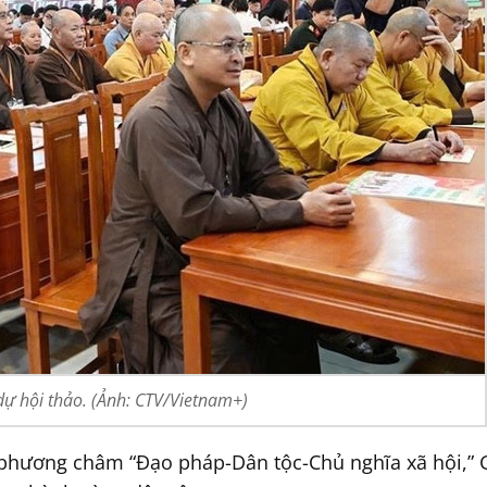
dự hội thảo. (Ảnh: CTV/Vietnam+)
phương châm “Đạo pháp-Dân tộc-Chủ nghĩa xã hội,” G