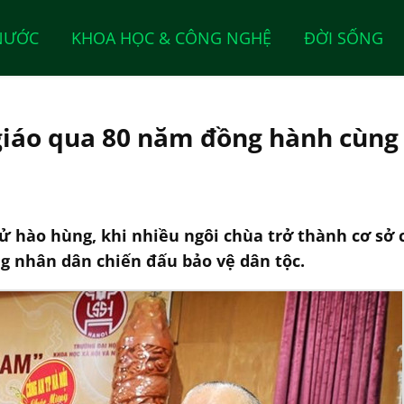
NƯỚC
KHOA HỌC & CÔNG NGHỆ
ĐỜI SỐNG
 giáo qua 80 năm đồng hành cùng
ử hào hùng, khi nhiều ngôi chùa trở thành cơ sở 
ng nhân dân chiến đấu bảo vệ dân tộc.