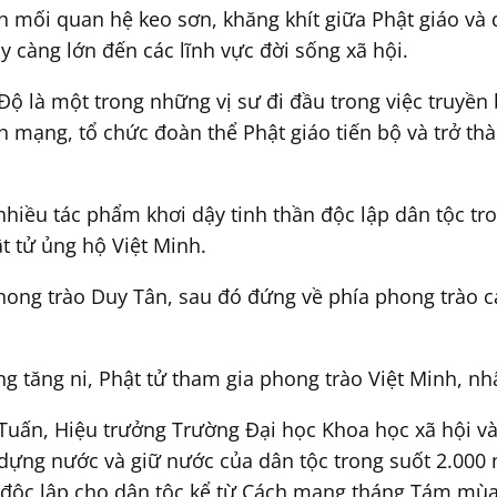
h mối quan hệ keo sơn, khăng khít giữa Phật giáo và 
 càng lớn đến các lĩnh vực đời sống xã hội.
Độ là một trong những vị sư đi đầu trong việc truyền 
h mạng, tổ chức đoàn thể Phật giáo tiến bộ và trở th
hiều tác phẩm khơi dậy tinh thần độc lập dân tộc tr
ật tử ủng hộ Việt Minh.
ong trào Duy Tân, sau đó đứng về phía phong trào cá
 tăng ni, Phật tử tham gia phong trào Việt Minh, nhấ
h Tuấn, Hiệu trưởng Trường Đại học Khoa học xã hội 
dựng nước và giữ nước của dân tộc trong suốt 2.000 
iữ độc lập cho dân tộc kể từ Cách mạng tháng Tám mù