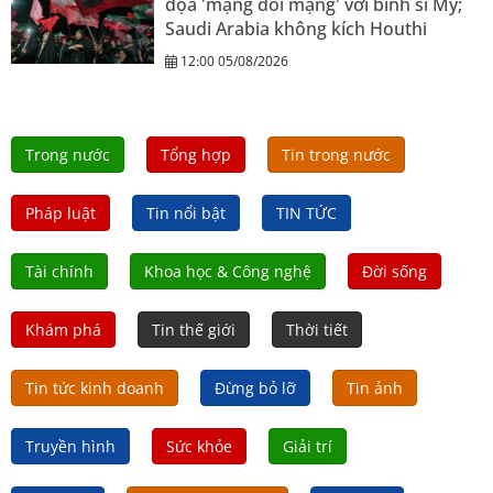
dọa 'mạng đổi mạng' với binh sĩ Mỹ;
Saudi Arabia không kích Houthi
12:00 05/08/2026
Trong nước
Tổng hợp
Tin trong nước
Pháp luật
Tin nổi bật
TIN TỨC
Tài chính
Khoa học & Công nghệ
Đời sống
Khám phá
Tin thế giới
Thời tiết
Tin tức kinh doanh
Đừng bỏ lỡ
Tin ảnh
Truyền hình
Sức khỏe
Giải trí