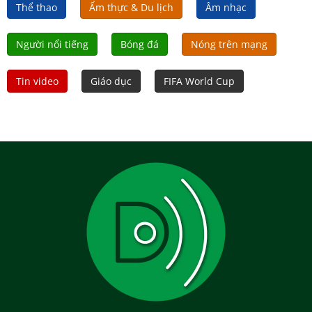
Thể thao
Ẩm thực & Du lịch
Âm nhạc
Người nổi tiếng
Bóng đá
Nóng trên mạng
Tin video
Giáo dục
FIFA World Cup