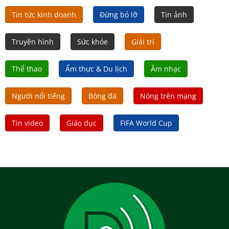
Tin tức kinh doanh
Đừng bỏ lỡ
Tin ảnh
Truyền hình
Sức khỏe
Giải trí
Thể thao
Ẩm thực & Du lịch
Âm nhạc
Người nổi tiếng
Bóng đá
Nóng trên mạng
Tin video
Giáo dục
FIFA World Cup