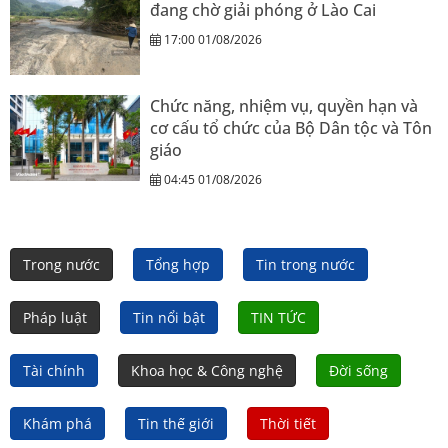
đang chờ giải phóng ở Lào Cai
17:00 01/08/2026
Chức năng, nhiệm vụ, quyền hạn và
cơ cấu tổ chức của Bộ Dân tộc và Tôn
giáo
04:45 01/08/2026
Trong nước
Tổng hợp
Tin trong nước
Pháp luật
Tin nổi bật
TIN TỨC
Tài chính
Khoa học & Công nghệ
Đời sống
Khám phá
Tin thế giới
Thời tiết