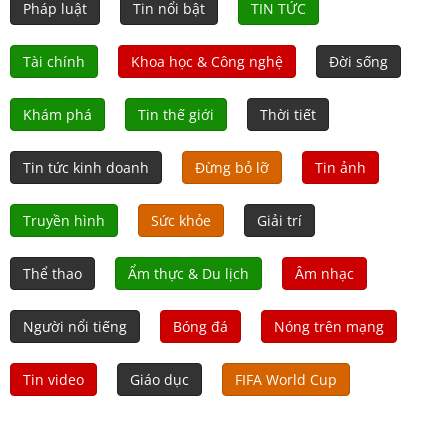
Pháp luật
Tin nổi bật
TIN TỨC
Tài chính
Khoa học & Công nghệ
Đời sống
Khám phá
Tin thế giới
Thời tiết
Tin tức kinh doanh
Đừng bỏ lỡ
Tin ảnh
Truyền hình
Sức khỏe
Giải trí
Thể thao
Ẩm thực & Du lịch
Âm nhạc
Người nổi tiếng
Bóng đá
Nóng trên mạng
Tin video
Giáo dục
FIFA World Cup