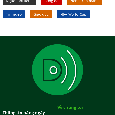
Người nổi tiếng
Bóng đá
Nóng trên mạng
Tin video
Giáo dục
FIFA World Cup
Về chúng tôi
Thông tin hàng ngày