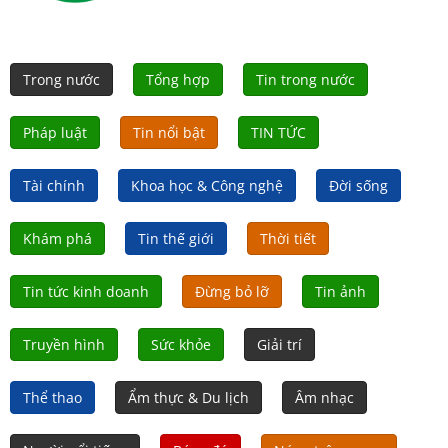
Trong nước
Tổng hợp
Tin trong nước
Pháp luật
Tin nổi bật
TIN TỨC
Tài chính
Khoa học & Công nghệ
Đời sống
Khám phá
Tin thế giới
Thời tiết
Tin tức kinh doanh
Đừng bỏ lỡ
Tin ảnh
Truyền hình
Sức khỏe
Giải trí
Thể thao
Ẩm thực & Du lịch
Âm nhạc