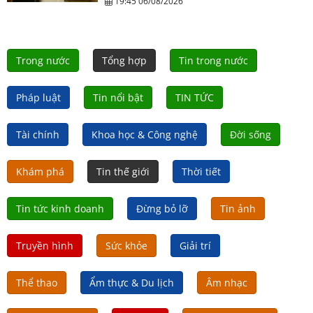
19:45 06/08/2026
Trong nước
Tổng hợp
Tin trong nước
Pháp luật
Tin nổi bật
TIN TỨC
Tài chính
Khoa học & Công nghệ
Đời sống
Khám phá
Tin thế giới
Thời tiết
Tin tức kinh doanh
Đừng bỏ lỡ
Tin ảnh
Truyền hình
Sức khỏe
Giải trí
Thể thao
Ẩm thực & Du lịch
Âm nhạc