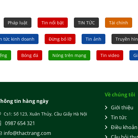
dâ
liệ
Pháp luật
Tin nổi bật
TIN TỨC
Tài chính
n tức kinh doanh
Đừng bỏ lỡ
Tin ảnh
Truyền hì
iếng
Bóng đá
Nóng trên mạng
Tin video
Gi
Về chúng tôi
Thông tin hàng ngày
Giới thiệu
Cs1: Số 123, Xuân Thủy, Cầu Giấy Hà Nội
Tin tức
0987 654 321
Điều khoản
info@thactrang.com
Câu hỏi th