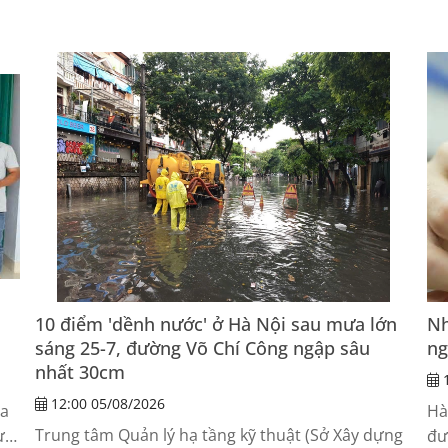
10 điểm 'dềnh nước' ở Hà Nội sau mưa lớn
Nh
sáng 25-7, đường Võ Chí Công ngập sâu
ng
nhất 30cm
1
12:00 05/08/2026
ia
Hà
Trung tâm Quản lý hạ tầng kỹ thuật (Sở Xây dựng
ực
đư