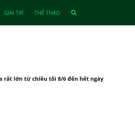
GIẢI TRÍ
THỂ THAO
ất lớn từ chiều tối 8/6 đến hết ngày