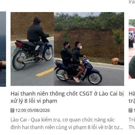
Ir
Quốc giai đoạn tới.
Hai thanh niên thông chốt CSGT ở Lào Cai bị
Hà
xử lý 8 lỗi vi phạm
tr
12:00 05/08/2026
1
Lào Cai - Qua kiểm tra, cơ quan chức năng xác
Tr
định hai thanh niên cùng vi phạm 8 lỗi về trật tự,
Th
an toàn giao thông.
Tu