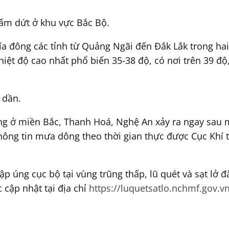
ấm dứt ở khu vực Bắc Bộ.
 đông các tỉnh từ Quảng Ngãi đến Đắk Lắk trong hai 
nhiệt độ cao nhất phổ biến 35-38 độ, có nơi trên 39 đ
 dần.
ng ở miền Bắc, Thanh Hoá, Nghệ An xảy ra ngay sau m
Thông tin mưa dông theo thời gian thực được Cục Khí 
p úng cục bộ tại vùng trũng thấp, lũ quét và sạt lở đ
c cập nhật tại địa chỉ
https://luquetsatlo.nchmf.gov.v