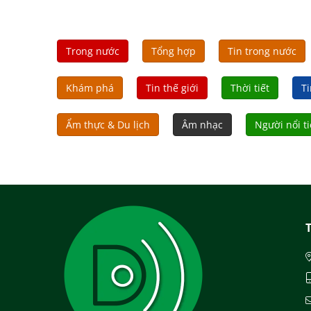
Trong nước
Tổng hợp
Tin trong nước
Khám phá
Tin thế giới
Thời tiết
Ti
Ẩm thực & Du lịch
Âm nhạc
Người nổi t