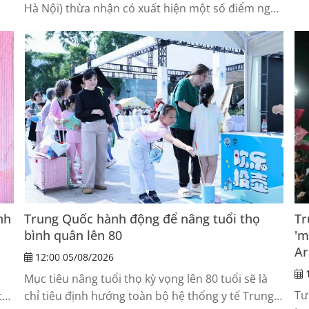
Hà Nội) thừa nhận có xuất hiện một số điểm ngập
hợ
cục bộ mặt đường với chiều sâu khoảng 10-15cm
sau trận mưa lớn sáng 25-7, riêng tại đường Võ
Chí Công có đoạn ngập sâu 30cm.
nh
Trung Quốc hành động để nâng tuổi thọ
Tr
bình quân lên 80
'm
Ar
12:00 05/08/2026
1
Mục tiêu nâng tuổi thọ kỳ vọng lên 80 tuổi sẽ là
Tư
tư
chỉ tiêu định hướng toàn bộ hệ thống y tế Trung