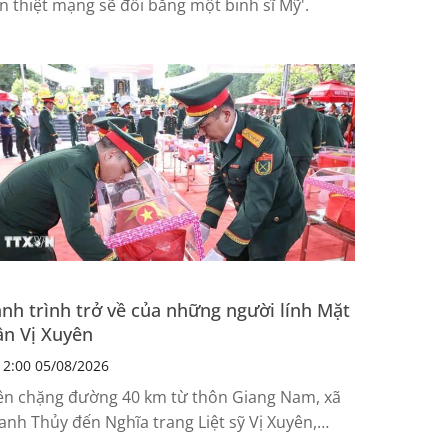
an thiệt mạng sẽ đổi bằng một binh sĩ Mỹ'.
nh trình trở về của những người lính Mặt
ận Vị Xuyên
2:00 05/08/2026
ên chặng đường 40 km từ thôn Giang Nam, xã
anh Thủy đến Nghĩa trang Liệt sỹ Vị Xuyên,
yên Quang, hàng nghìn cán bộ, chiến sỹ, người