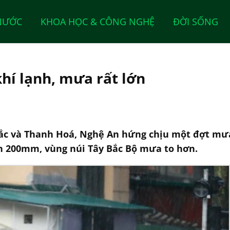
NƯỚC
KHOA HỌC & CÔNG NGHỆ
ĐỜI SỐNG
hí lạnh, mưa rất lớn
c và Thanh Hoá, Nghệ An hứng chịu một đợt mưa r
ên 200mm, vùng núi Tây Bắc Bộ mưa to hơn.