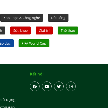
n xúc động hai bên đường đón các Anh hùng
t sỹ trở về.
Khoa học & Công nghệ
Đời sống
nh
Sức khỏe
Giải trí
Thể thao
áo dục
FIFA World Cup
Kết nối
 sử dụng
ường gặp