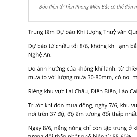
Báo điện tử Tiền Phong Miền Bắc có thể đón 
Trung tâm Dự báo Khí tượng Thuỷ văn Quố
Dự báo từ chiều tối 8/6, không khí lạnh 
Nghệ An.
Do ảnh hưởng của không khí lạnh, từ chiề
mưa to với lượng mưa 30-80mm, có nơi m
Riêng khu vực Lai Châu, Điện Biên, Lào C
Trước khi đón mưa dông, ngày 7/6, khu vự
nơi trên 37 độ, độ ẩm tương đối thấp nhất
Ngày 8/6, nắng nóng chỉ còn tập trung ở k
tương đối thấp nhất phổ biến từ 55-60%.