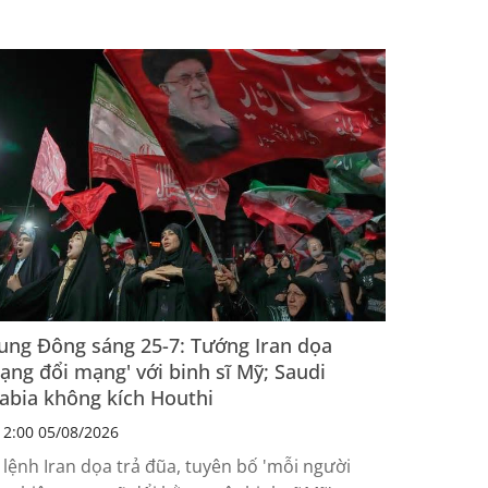
p nhận được bằng lái chỉ sau 6 ngày...
ung Đông sáng 25-7: Tướng Iran dọa
ạng đổi mạng' với binh sĩ Mỹ; Saudi
abia không kích Houthi
2:00 05/08/2026
 lệnh Iran dọa trả đũa, tuyên bố 'mỗi người