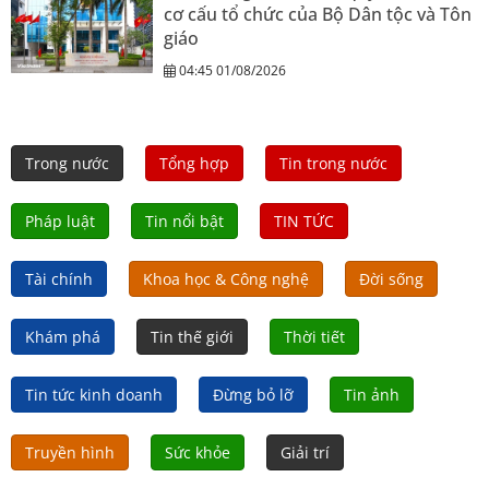
cơ cấu tổ chức của Bộ Dân tộc và Tôn
giáo
04:45 01/08/2026
Trong nước
Tổng hợp
Tin trong nước
Pháp luật
Tin nổi bật
TIN TỨC
Tài chính
Khoa học & Công nghệ
Đời sống
Khám phá
Tin thế giới
Thời tiết
Tin tức kinh doanh
Đừng bỏ lỡ
Tin ảnh
Truyền hình
Sức khỏe
Giải trí