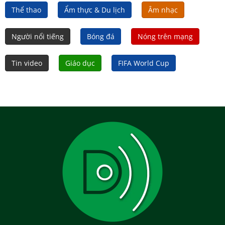
Thể thao
Ẩm thực & Du lịch
Âm nhạc
Người nổi tiếng
Bóng đá
Nóng trên mạng
Tin video
Giáo dục
FIFA World Cup