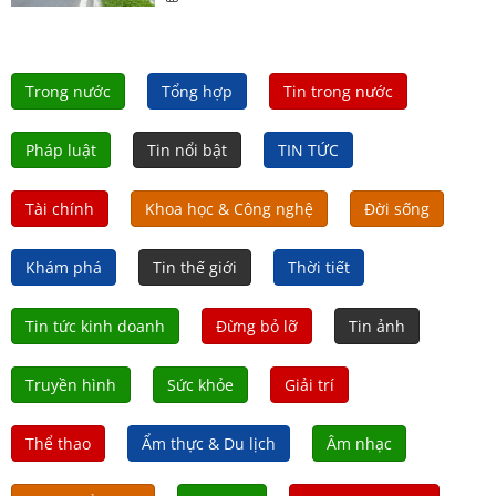
Trong nước
Tổng hợp
Tin trong nước
Pháp luật
Tin nổi bật
TIN TỨC
Tài chính
Khoa học & Công nghệ
Đời sống
Khám phá
Tin thế giới
Thời tiết
Tin tức kinh doanh
Đừng bỏ lỡ
Tin ảnh
Truyền hình
Sức khỏe
Giải trí
Thể thao
Ẩm thực & Du lịch
Âm nhạc