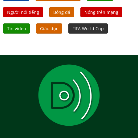
Người nổi tiếng
Bóng đá
Nóng trên mạng
Tin video
Giáo dục
FIFA World Cup