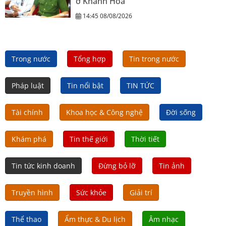
ở Khánh Hòa
14:45 08/08/2026
Trong nước
Tổng hợp
Tin trong nước
Pháp luật
Tin nổi bật
TIN TỨC
Tài chính
Khoa học & Công nghệ
Đời sống
Khám phá
Tin thế giới
Thời tiết
Tin tức kinh doanh
Đừng bỏ lỡ
Tin ảnh
Truyền hình
Sức khỏe
Giải trí
Thể thao
Ẩm thực & Du lịch
Âm nhạc