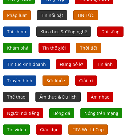
Pháp luật
Tin nổi bật
TIN TỨC
Tài chính
Khoa học & Công nghệ
Đời sống
Khám phá
Tin thế giới
Thời tiết
Tin tức kinh doanh
Đừng bỏ lỡ
Tin ảnh
Truyền hình
Sức khỏe
Giải trí
Thể thao
Ẩm thực & Du lịch
Âm nhạc
Người nổi tiếng
Bóng đá
Nóng trên mạng
Tin video
Giáo dục
FIFA World Cup