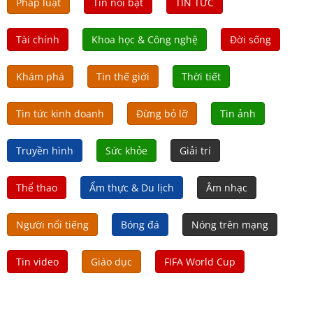
Pháp luật
Tin nổi bật
TIN TỨC
Tài chính
Khoa học & Công nghệ
Đời sống
Khám phá
Tin thế giới
Thời tiết
Tin tức kinh doanh
Đừng bỏ lỡ
Tin ảnh
Truyền hình
Sức khỏe
Giải trí
Thể thao
Ẩm thực & Du lịch
Âm nhạc
Người nổi tiếng
Bóng đá
Nóng trên mạng
Tin video
Giáo dục
FIFA World Cup