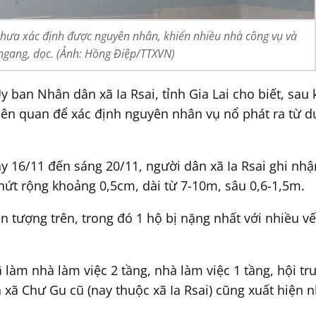
ai chưa xác định được nguyên nhân, khiến nhiều nhà công vụ và
ngang, dọc. (Ảnh: Hồng Điệp/TTXVN)
ban Nhân dân xã Ia Rsai, tỉnh Gia Lai cho biết, sau k
iên quan để xác định nguyên nhân vụ nổ phát ra từ d
y 16/11 đến sáng 20/11, người dân xã Ia Rsai ghi nh
 nứt rộng khoảng 0,5cm, dài từ 7-10m, sâu 0,6-1,5m.
n tượng trên, trong đó 1 hộ bị nặng nhất với nhiều vế
ã làm nhà làm việc 2 tầng, nhà làm việc 1 tầng, hội t
 xã Chư Gu cũ (nay thuộc xã Ia Rsai) cũng xuất hiện n