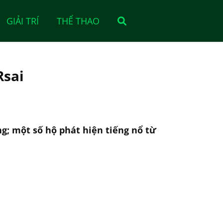
GIẢI TRÍ
THỂ THAO
Rsai
g; một số hộ phát hiện tiếng nổ từ