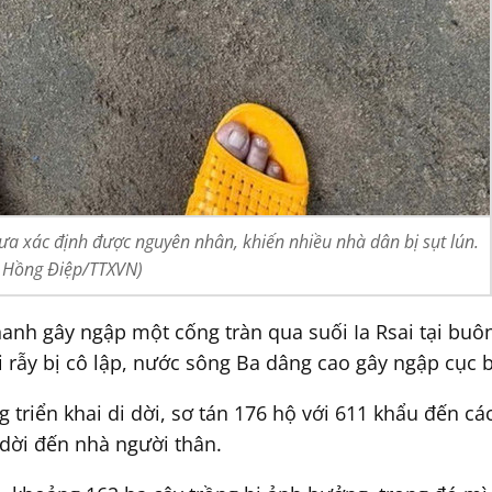
 chưa xác định được nguyên nhân, khiến nhiều nhà dân bị sụt lún.
: Hồng Điệp/TTXVN)
nh gây ngập một cống tràn qua suối Ia Rsai tại buôn 
i rẫy bị cô lập, nước sông Ba dâng cao gây ngập cục b
 triển khai di dời, sơ tán 176 hộ với 611 khẩu đến c
 dời đến nhà người thân.