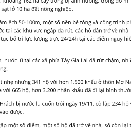
p, khoảng 162 ha cây trồng bị ảnh hưởng, trong đó mì 
 sạt lở 10 ha đất nông nghiệp.
hàm ếch 50-100m, một số nền bê tông và công trình 
c tại các khu vực ngập đã rút, các hộ dân trở về nhà
tục bố trí lực lượng trực 24/24h tại các điểm nguy h
 nước lũ tại các xã phía Tây Gia Lai đã rút chậm, nhi
ng.
rút nhẹ nhưng 341 hộ với hơn 1.500 khẩu ở thôn Mơ Na
ia với 665 hộ, hơn 3.200 nhân khẩu đã đi lại bình thườ
Hrách bị nước lũ cuốn trôi ngày 19/11, cô lập 234 hộ 
vào được.
ập một số điểm, một số hộ đã trở về nhà, số còn lại t