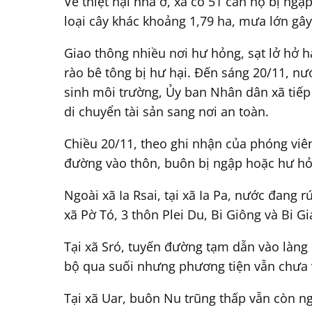
Về thiệt hại nhà ở, xã có 51 căn hộ bị ngậ
loại cây khác khoảng 1,79 ha, mưa lớn gây
Giao thông nhiều nơi hư hỏng, sạt lở hở 
rào bê tông bị hư hại. Đến sáng 20/11, nướ
sinh môi trường, Ủy ban Nhân dân xã tiếp 
di chuyển tài sản sang nơi an toàn.
Chiều 20/11, theo ghi nhận của phóng viên,
đường vào thôn, buôn bị ngập hoặc hư hỏ
Ngoài xã Ia Rsai, tại xã Ia Pa, nước đang 
xã Pờ Tó, 3 thôn Plei Du, Bi Giông và Bi G
Tại xã Sró, tuyến đường tạm dẫn vào làng 
bộ qua suối nhưng phương tiện vẫn chưa 
Tại xã Uar, buôn Nu trũng thấp vẫn còn ng