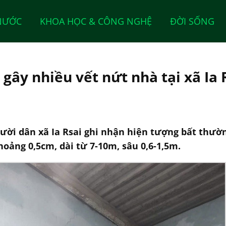
NƯỚC
KHOA HỌC & CÔNG NGHỆ
ĐỜI SỐNG
 gây nhiều vết nứt nhà tại xã Ia 
ười dân xã Ia Rsai ghi nhận hiện tượng bất thườn
hoảng 0,5cm, dài từ 7-10m, sâu 0,6-1,5m.