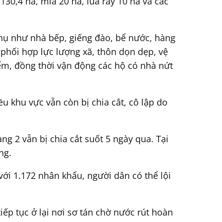
130,4 ha, mía 20 ha, lúa rẫy 10 ha và các
phụ như nhà bếp, giếng đào, bể nước, hàng
, phối hợp lực lượng xã, thôn dọn dẹp, vệ
iểm, đồng thời vận động các hộ có nhà nứt
ều khu vực vẫn còn bị chia cắt, cô lập do
ng 2 vẫn bị chia cắt suốt 5 ngày qua. Tại
ng.
với 1.172 nhân khẩu, người dân có thể lội
iếp tục ở lại nơi sơ tán chờ nước rút hoàn