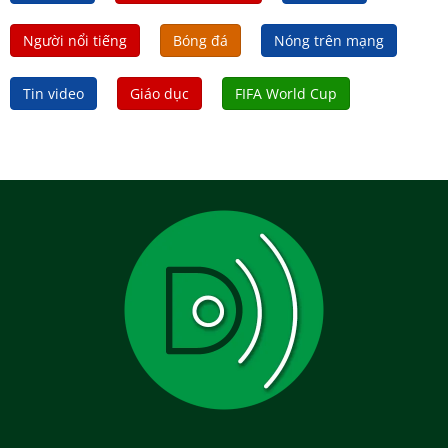
Người nổi tiếng
Bóng đá
Nóng trên mạng
Tin video
Giáo dục
FIFA World Cup