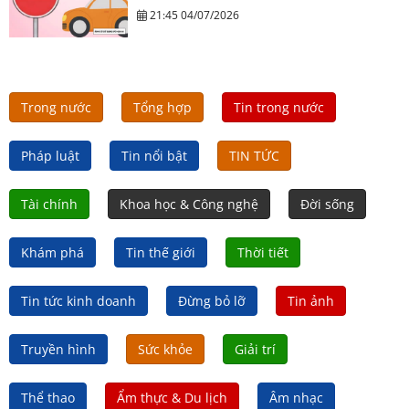
21:45 04/07/2026
Trong nước
Tổng hợp
Tin trong nước
Pháp luật
Tin nổi bật
TIN TỨC
Tài chính
Khoa học & Công nghệ
Đời sống
Khám phá
Tin thế giới
Thời tiết
Tin tức kinh doanh
Đừng bỏ lỡ
Tin ảnh
Truyền hình
Sức khỏe
Giải trí
Thể thao
Ẩm thực & Du lịch
Âm nhạc