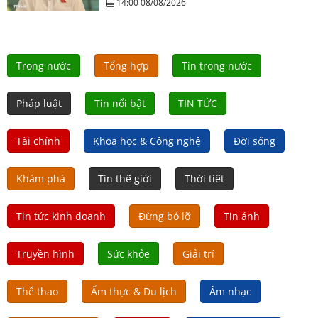
14:00 08/08/2026
Trong nước
Tổng hợp
Tin trong nước
Pháp luật
Tin nổi bật
TIN TỨC
Tài chính
Khoa học & Công nghệ
Đời sống
Khám phá
Tin thế giới
Thời tiết
Tin tức kinh doanh
Đừng bỏ lỡ
Tin ảnh
Truyền hình
Sức khỏe
Giải trí
Thể thao
Ẩm thực & Du lịch
Âm nhạc