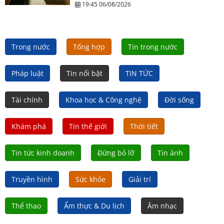
19:45 06/08/2026
Trong nước
Tổng hợp
Tin trong nước
Pháp luật
Tin nổi bật
TIN TỨC
Tài chính
Khoa học & Công nghệ
Đời sống
Khám phá
Tin thế giới
Thời tiết
Tin tức kinh doanh
Đừng bỏ lỡ
Tin ảnh
Truyền hình
Sức khỏe
Giải trí
Thể thao
Ẩm thực & Du lịch
Âm nhạc